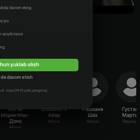
ishda davom eting.
 ijro.
 ajoyib tasvir.
ing.
hun yuklab olish
da davom etish
ud · macOS 12 yoki yangiroq
Меган
Вишванатх
Рашаана
Густав
Морин Мак-
Айер
Шах
Марти
Доно
Aktyor
Aktyor
Rejissyo
Aktyor