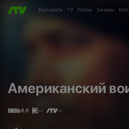
Bosh sahifa
TV
Filmlar
Seriallar
Mult
Американский во
8.9
--
--