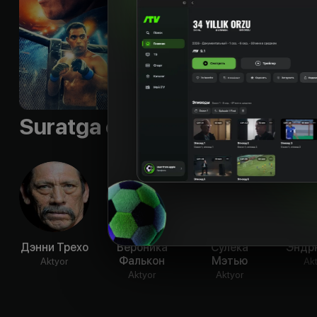
Til
:
rus
Sifati
:
HD
Suratga olish guruhi
Дэнни Трехо
Вероника
Сулека
Эндр
Фалькон
Мэтью
Aktyor
Ak
Aktyor
Aktyor