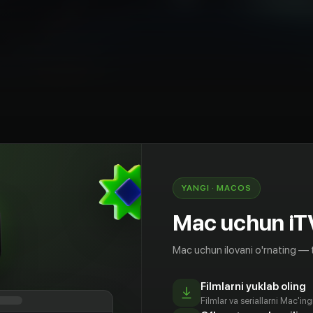
angari
Drama
Sport
AQSh
YANGI · MACOS
н» рассказывает историю индийско-
Mac uchun iT
игранта и бывшего бойца смешанных
, недавно освободившегося из тюрьмы,
Mac uchun ilovani o'rnating — 
пления и преображения. Вмешавшись в
на, он неожиданно становится местным
ь в безжалостном центре славы.
Filmlarni yuklab oling
Filmlar va seriallarni Mac'in