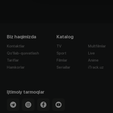
Biz haqimizda
Katalog
Kontaktlar
TV
Multfilmlar
Qo'llab-quvvatlash
Sport
Live
Tariflar
Filmlar
Anime
Hamkorlar
Seriallar
iTrack.uz
Ijtimoiy tarmoqlar