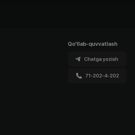
Qo'llab-quvvatlash
Chatga yozish
71-202-4-202