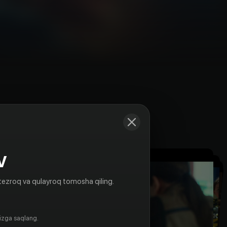
Kadrlar
V
tezroq va qulayroq tomosha qiling.
gizga saqlang.