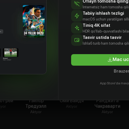
Oflayn tomosha qiling
Internetsiz ham tomosha qil
Tabiiy ishlash tezligi
macOS uchun yaratilgan silliq
Tiniq 4K sifat
HDR qo'llab-quvvatlashi bilan
Tasvir ustida tasvir
Ishlаб turib ham tomosha qil
Mac uc
Brauzer
App Store'da mavj
ю Грей
Тэйлор
Оми Вайдя
Ранджита
Тредуэлл
Чакраварти
tyor
Aktyor
Aktyor
Aktyor