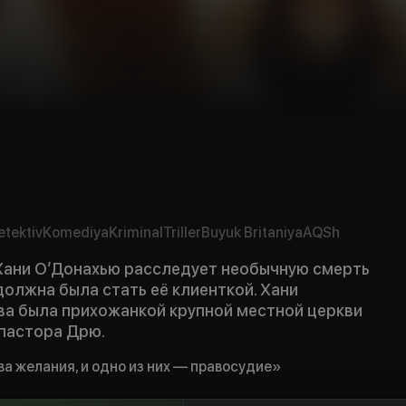
etektiv
Komediya
Kriminal
Triller
Buyuk Britaniya
AQSh
Хани О’Донахью расследует необычную смерть
олжна была стать её клиенткой. Хани
тва была прихожанкой крупной местной церкви
пастора Дрю.
ва желания, и одно из них — правосудие»