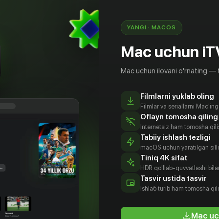
YANGI · MACOS
Mac uchun iT
Mac uchun ilovani o'rnating — 
Filmlarni yuklab oling
Filmlar va seriallarni Mac'in
Oflayn tomosha qiling
Internetsiz ham tomosha qil
Tabiiy ishlash tezligi
macOS uchun yaratilgan silliq
Tiniq 4K sifat
HDR qo'llab-quvvatlashi bilan
 Абова
Jacnier
Гэбби Бинс
Талия
Tasvir ustida tasvir
Райдер
tyor
Aktyor
Aktyor
Ishlаб turib ham tomosha qil
Aktyor
Mac uc