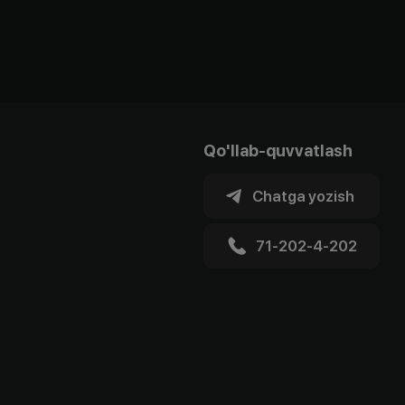
Qo'llab-quvvatlash
Chatga yozish
71-202-4-202