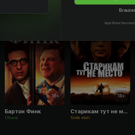
Brauzer
App Store'da mavj
16
+
18
+
Бартон Финк
Старикам тут не место
Obuna
Sotib olish