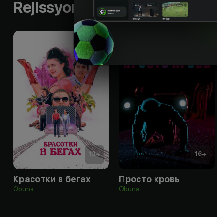
Rejissyorning boshqa ishlari
18
+
16
+
Красотки в бегах
Просто кровь
Obuna
Obuna