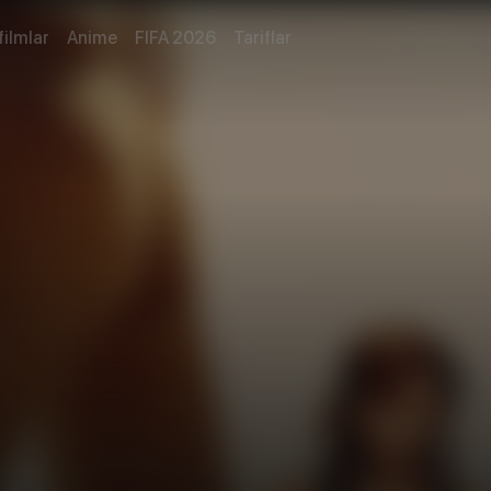
filmlar
Anime
FIFA 2026
Tariflar