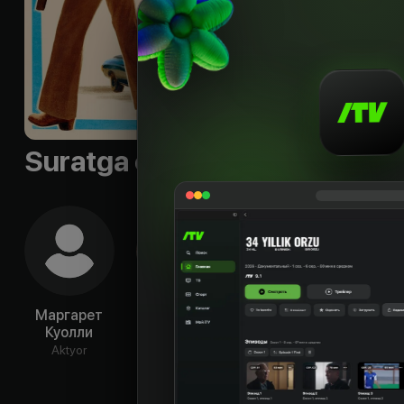
Sifati
:
HD
Suratga olish guruhi
Маргарет
Обри Плаза
Крис Эванс
Лера
Куолли
Aktyor
Aktyor
Ak
Aktyor