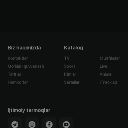
Biz haqimizda
Katalog
Kontaktlar
TV
Multfilmlar
Qo'llab-quvvatlash
Sport
Live
Tariflar
Filmlar
Anime
Hamkorlar
Seriallar
iTrack.uz
Ijtimoiy tarmoqlar