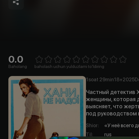
0.0
Empty
1 Star
2 Stars
3 Stars
4 Stars
5 Stars
6 Stars
7 Stars
8 Stars
9 Stars
10 Stars
Baholang
baholash uchun yulduzlarni to'ldiring
1soat
29min
18+
2025
D
Частный детектив 
женщины, которая д
выясняет, что жер
под руководством 
Shior
:
«У неё всего д
Til
:
rus