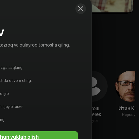
V
tezroq va qulayroq tomosha qiling.
gizga saqlang.
ishda davom eting.
 ijro.
 ajoyib tasvir.
Чарли Дэй
Кристен
Джош
Итан Ко
Коннолли
Пафчек
Aktyor
Rejissyo
ing.
Aktyor
Aktyor
hun yuklab olish