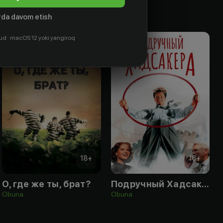
da davom etish
ud · macOS 12 yoki yangiroq
18
+
16
+
О, где же ты, брат?
Подручный Хадсакера
Obuna
Obuna