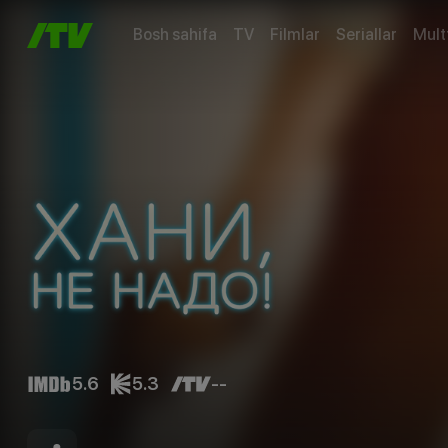
Bosh sahifa
TV
Filmlar
Seriallar
Mult
5.6
5.3
--