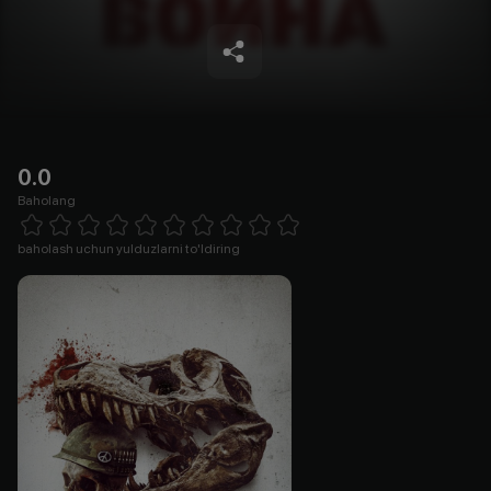
0.0
Baholang
Empty
1 Star
2 Stars
3 Stars
4 Stars
5 Stars
6 Stars
7 Stars
8 Stars
9 Stars
10 Stars
baholash uchun yulduzlarni to'ldiring