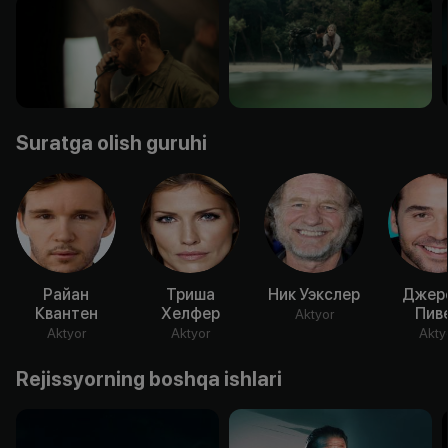
Suratga olish guruhi
Райан
Триша
Ник Уэкслер
Джер
Квантен
Хелфер
Пив
Aktyor
Aktyor
Aktyor
Akty
Rejissyorning boshqa ishlari