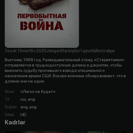
2soat
13min
18+
2025
Jangari
Harbiy
Qo'rqinchli
Avstraliya
Вьетнам, 1968 год. Разведывательный отряд «Стервятники»
отправляется в труднодоступную долину в джунглях, чтобы
выяснить судьбу пропавшего взвода специального
назначения армии США. Вскоре военные обнаруживают, что в
долине они не одни.
Shior
:
«Легко не будет»
Til
:
rus, eng
Subtitr
:
eng, eng
Sifati
:
HD
Kadrlar