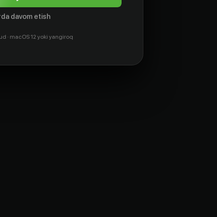
da davom etish
ud · macOS 12 yoki yangiroq