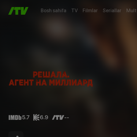
Bosh sahifa
TV
Filmlar
Seriallar
Mult
5.7
6.9
--