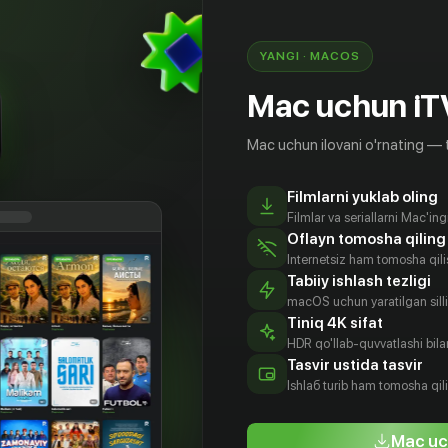
YANGI · MACOS
Mac uchun iT
Mac uchun ilovani o'rnating — 
Filmlarni yuklab oling
Filmlar va seriallarni Mac'in
Oflayn tomosha qiling
Internetsiz ham tomosha qil
Tabiiy ishlash tezligi
macOS uchun yaratilgan silliq
Tiniq 4K sifat
HDR qo'llab-quvvatlashi bilan
ило
Венсан
Стефан Бак
Биран Ба
Tasvir ustida tasvir
шадо
Ротье
Aktyor
Aktyor
Ishlаб turib ham tomosha qil
анер
Aktyor
tyor
Mac uc