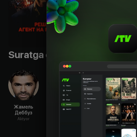
Til
:
rus, fra
Sifati
:
HD
Suratga olish guruhi
Жамель
Монья
Хаким
М
Деббуз
Шокри
Джемили
Ма
Гр
Aktyor
Aktyor
Aktyor
Ak