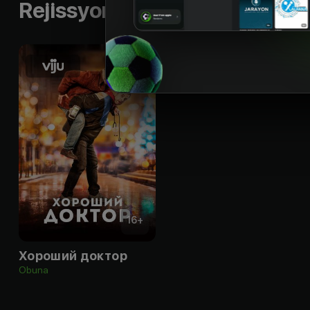
Rejissyorning boshqa ishlari
16
+
Хороший доктор
Obuna