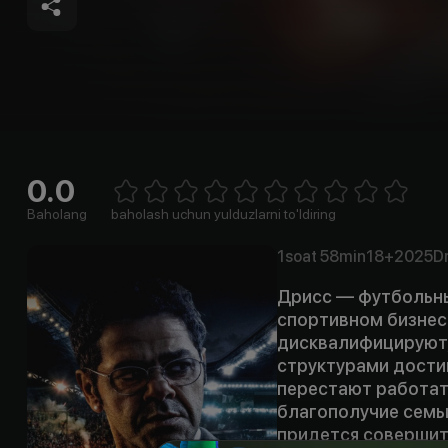
0.0
Empty
1 Star
2 Stars
3 Stars
4 Stars
5 Stars
6 Stars
7 Stars
8 Stars
9 Stars
10 Stars
Baholang
baholash uchun yulduzlarni to'ldiring
1soat
58min
18+
2025
D
Дрисс — футбольный
спортивном бизнесе
дисквалифицируют,
структурами дости
перестают работать
благополучие семьи
придется совершит