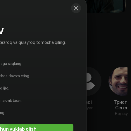
V
tezroq va qulayroq tomosha qiling.
gizga saqlang.
ishda davom eting.
 ijro.
 ajoyib tasvir.
Wilhem
Мари
Dadi
Триста
Juillerat
Папильон
Сегела
Aktyor
ing.
Aktyor
Aktyor
Rejissyo
hun yuklab olish