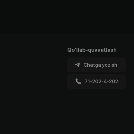
Qo'llab-quvvatlash
Chatga yozish
71-202-4-202