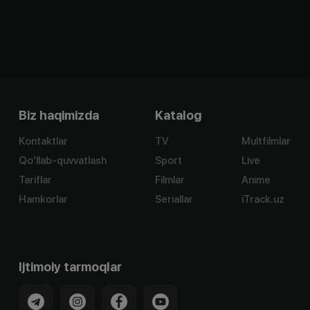
Biz haqimizda
Katalog
Kontaktlar
TV
Multfilmlar
Qo'llab-quvvatlash
Sport
Live
Tariflar
Filmlar
Anime
Hamkorlar
Seriallar
iTrack.uz
Ijtimoiy tarmoqlar