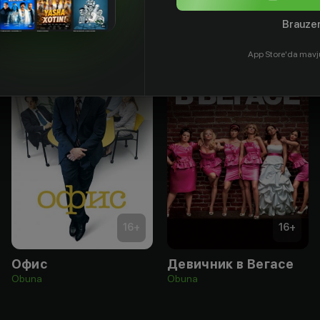
Brauzer
App Store'da mavj
16
+
16
+
Офис
Девичник в Вегасе
Obuna
Obuna