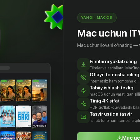
YANGI · MACOS
Mac uchun iT
Mac uchun ilovani o'rnating — 
Filmlarni yuklab oling
Filmlar va seriallarni Mac'in
Oflayn tomosha qiling
Internetsiz ham tomosha qil
Tabiiy ishlash tezligi
macOS uchun yaratilgan silliq
Tiniq 4K sifat
HDR qo'llab-quvvatlashi bilan
Гарсиа
Кристен Уиг
Элизабет
Крис
Tasvir ustida tasvir
Перкинс
Хемсворт
tyor
Aktyor
Ishlаб turib ham tomosha qil
Aktyor
Aktyor
Mac uc