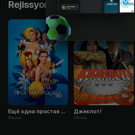
Rejissyorning boshqa ishlari
18
+
18
+
Ещё одна простая просьба
Джекпот!
Obuna
Obuna