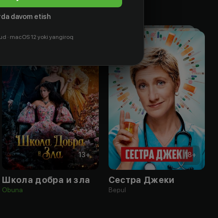
da davom etish
ud · macOS 12 yoki yangiroq
13
+
18
+
Школа добра и зла
Сестра Джеки
Obuna
Bepul