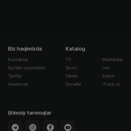
Biz haqimizda
Katalog
Kontaktlar
TV
Multfilmlar
Qo'llab-quvvatlash
Sport
Live
Tariflar
Filmlar
Anime
Hamkorlar
Seriallar
iTrack.uz
Ijtimoiy tarmoqlar