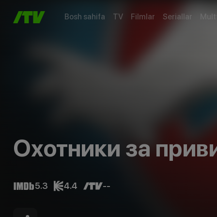
Bosh sahifa
TV
Filmlar
Seriallar
Mult
Охотники за при
5.3
4.4
--