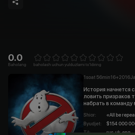
0.0
Empty
1 Star
2 Stars
3 Stars
4 Stars
5 Stars
6 Stars
7 Stars
8 Stars
9 Stars
10 Stars
Baholang
baholash uchun yulduzlarni to'ldiring
1soat
56min
16+
2016
Ja
История начнется с
ловить призраков т
набрать в команду
Shior
:
«All be repeat
Byudjet
:
$154 000 00
Til
:
rus, uk, eng