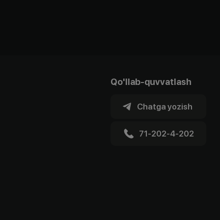
Qo'llab-quvvatlash
Chatga yozish
71-202-4-202