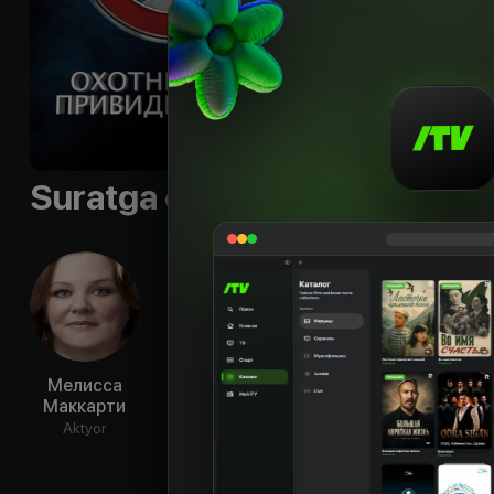
Sifati
:
HD, 3D
Suratga olish guruhi
Мелисса
Сигурни
Билл
Энди 
Маккарти
Уивер
Мюррей
Ak
Aktyor
Aktyor
Aktyor