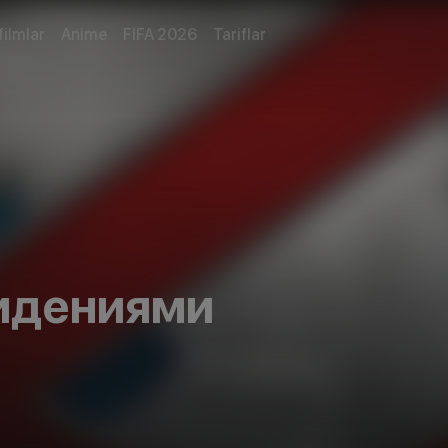
filmlar
Anime
FIFA 2026
Tariflar
видениями