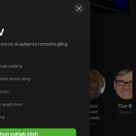
V
tezroq va qulayroq tomosha qiling.
gizga saqlang.
ishda davom eting.
 ijro.
 ajoyib tasvir.
Каран Сони
Кейт
Майкл
Пол Фи
Маккиннон
Кеннет
Aktyor
Rejissyo
ing.
Уильямс
Aktyor
Aktyor
hun yuklab olish