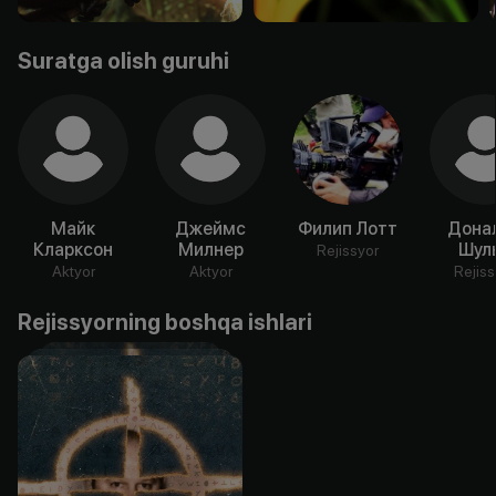
Suratga olish guruhi
Майк
Джеймс
Филип Лотт
Дона
Кларксон
Милнер
Шул
Rejissyor
Aktyor
Aktyor
Rejiss
Rejissyorning boshqa ishlari