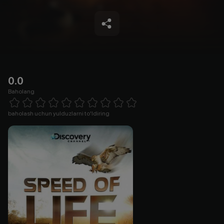
0.0
Baholang
Empty
1 Star
2 Stars
3 Stars
4 Stars
5 Stars
6 Stars
7 Stars
8 Stars
9 Stars
10 Stars
baholash uchun yulduzlarni to'ldiring