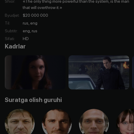
Shior
:
«The only thing more powerful than the system, is the man
that will overthrow it.»
Byudjet
:
$20 000 000
Til
:
rus, eng
Subtitr
:
eng, rus
Sifati
:
HD
Kadrlar
Suratga olish guruhi