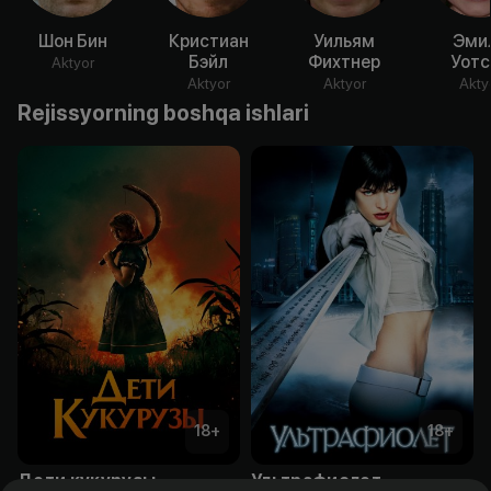
Шон Бин
Кристиан
Уильям
Эми
Бэйл
Фихтнер
Уотс
Aktyor
Aktyor
Aktyor
Akty
Rejissyorning boshqa ishlari
18
+
18
+
Дети кукурузы
Ультрафиолет