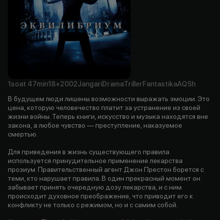
1soat
47min
18+
2002
Jangari
Drama
Triller
Fantastika
AQSh
В будущем люди лишены возможности выражать эмоции. Это
цена, которую человечество платит за устранение из своей
жизни войны. Теперь книги, искусство и музыка находятся вне
закона, а любое чувство — преступление, наказуемое
смертью.
Для приведения в жизнь существующего правила
используется принудительное применение лекарства
прозиум. Правительственный агент Джон Престон борется с
теми, кто нарушает правила. В один прекрасный момент он
забывает принять очередную дозу лекарства, и с ним
происходит духовное преображение, что приводит его к
конфликту не только с режимом, но и с самим собой.