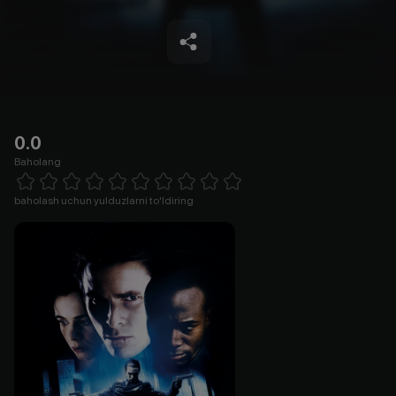
0.0
Baholang
Empty
1 Star
2 Stars
3 Stars
4 Stars
5 Stars
6 Stars
7 Stars
8 Stars
9 Stars
10 Stars
baholash uchun yulduzlarni to'ldiring