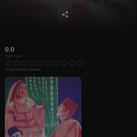
0.0
Your mark
Empty
1 Star
2 Stars
3 Stars
4 Stars
5 Stars
6 Stars
7 Stars
8 Stars
9 Stars
10 Stars
Fill the stars to assess