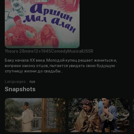
1hours
28mins
12+
1945
Comedy
Musical
USSR
Баку начала ХХ века. Молодой купец решает жениться и,
вопреки закону отцов, пытается увидеть свою будущую
спутницу жизни до свадьбы...
Languages
:
rus
Snapshots