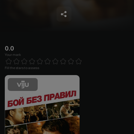
0.0
Your mark
Empty
1 Star
2 Stars
3 Stars
4 Stars
5 Stars
6 Stars
7 Stars
8 Stars
9 Stars
10 Stars
Fill the stars to assess