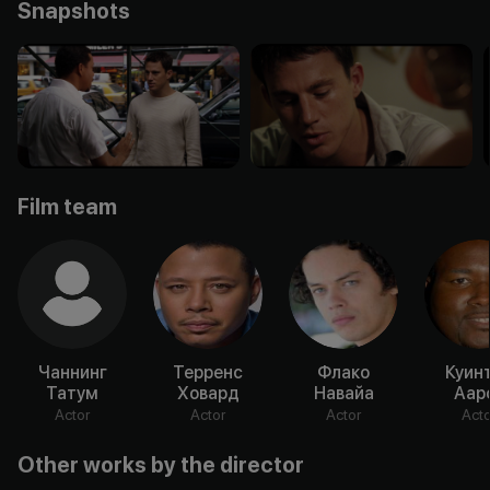
Snapshots
Film team
Чаннинг
Терренс
Флако
Куин
Татум
Ховард
Навайа
Аар
Actor
Actor
Actor
Acto
Other works by the director