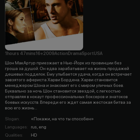
1hours
47mins
16+
2009
Action
Drama
Sport
USA
Шон МакАртур приезжает в Нью-Йорк из провинции без
гроша за душой. Он едва зарабатывает на жизнь продажей
дешевых подделок. Ему улыбается удача, когда он встречает
завзятого афериста Харви Бордена. Харви становится
менеджером Шона и знакомит его с миром уличных боев.
Буквально за ночь Шон становится звездой, с легкостью
отправляя в нокаут профессиональных боксеров и знатоков
боевых искусств. Впереди его ждет самая жестокая битва за
всю его жизнь...
Slogan
:
«Покажи, на что ты способен»
Languages
:
rus, eng
Qualities
:
HD