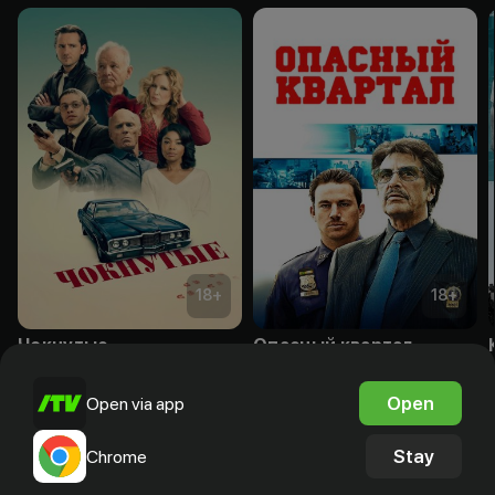
18
+
18
+
Чокнутые
Опасный квартал
Subscription
Subscription
Open
Open via app
Stay
Chrome