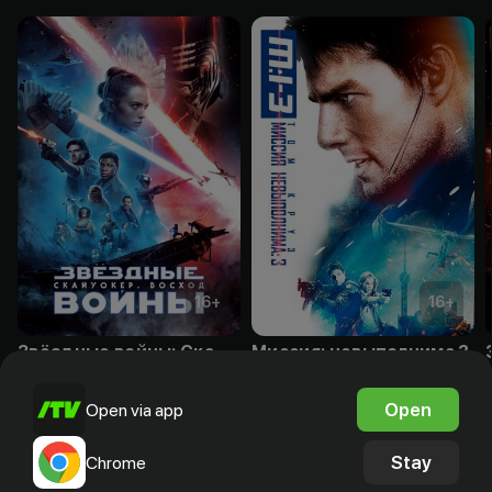
16
+
16
+
Звёздные войны: Скайуокер. Восход
Миссия: невыполнима 3
Purchase
Purchase
Open
Open via app
Stay
Chrome