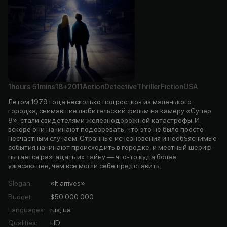
1hours
51mins
18+
2011
Action
Detective
Thriller
Fiction
USA
Летом 1979 года несколько подростков из маленького
городка, снимавшие любительский фильм на камеру «Супер
8», стали свидетелями железнодорожной катастрофы. И
вскоре они начинают подозревать, что это не было просто
несчастным случаем. Странные исчезновения и необъяснимые
события начинают происходить в городке, и местный шериф
пытается разгадать их тайну — что-то куда более
ужасающее, чем все могли себе представить.
Slogan
:
«It arrives»
Budget
:
$50 000 000
Languages
:
rus, ua
Qualities
:
HD