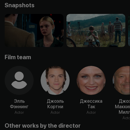
Snapshots
Film team
Элль
Джоэль
Джессика
Джоэ
Фэннинг
Кортни
Так
Макки
Милл
Actor
Actor
Actor
Acto
Other works by the director