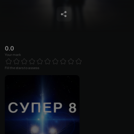
0.0
Your mark
Empty
1 Star
2 Stars
3 Stars
4 Stars
5 Stars
6 Stars
7 Stars
8 Stars
9 Stars
10 Stars
Fill the stars to assess