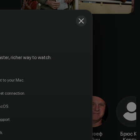
ster, richer way to watch.
t to your Mac.
net connection.
macOS.
pport.
k.
Ларри
Редмонд
Джозеф
Брюс Ко
Гельман
Глисон
Рубин
Керти