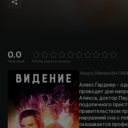
0.0
Empt
1 Star
2 Stars
3 Stars
4 Stars
5 Stars
6 Stars
7 Stars
8 Stars
9 Stars
10 Stars
Your mark
Fill the stars to assess
1hours
39mins
18+
198
Алекс Гарднер - о
проводит дни напр
Алекса, доктор Па
подопечного прист
правительством пр
нарушений сна с п
оказывается профес