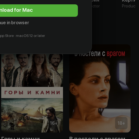
Actor
Actor
Director
Produce
load for Mac
ue in browser
pp Store · macOS 12 or later
16
+
18
+
Горы и камни
В постели с врагом