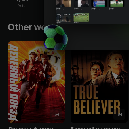
Actor
Actor
Actor
Ac
Other works by the director
16
+
18
+
Денежный поезд
Верящий в правду