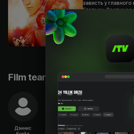
зависть у главного
Глатман. Растущее
доктора Новотны, 
способностями, а 
поручают ему новую
президента США.
Slogan
:
«Чтобы т
Languages
:
rus, eng
Qualities
:
HD
Film team
Дэннис
Макс фон
Кристофер
Э
Куэйд
Сюдов
Пламмер
Аль