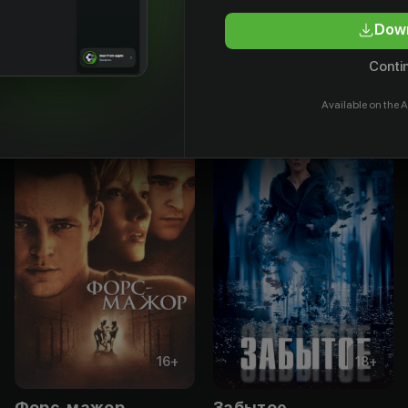
Келли
tor
Actor
Down
Actor
Contin
Available on the A
16
+
18
+
Форс-мажор
Забытое