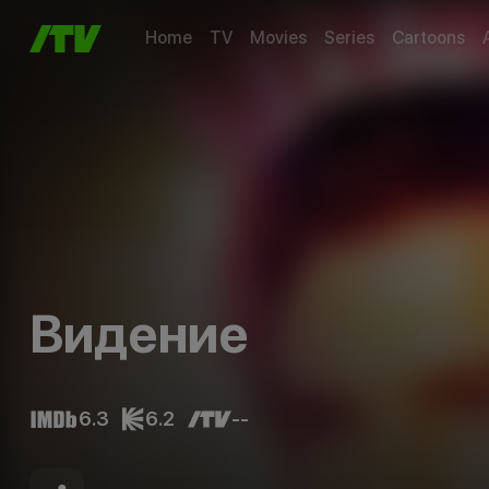
Home
TV
Movies
Series
Cartoons
Видение
6.3
6.2
--