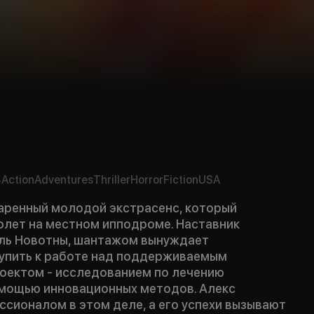
y
4
Action
Adventures
Thriller
Horror
Fiction
USA
даренный молодой экстрасенс, который
олет на местном ипподроме. Наставник
уль Новотны, шантажом вынуждает
упить к работе над поддерживаемым
оектом - исследованием по лечению
омощью инновационных методов. Алекс
сионалом в этом деле, а его успехи вызывают