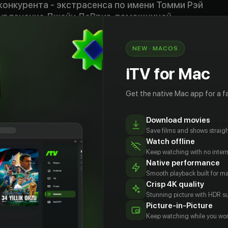
 конкурента - экстрасенса по имени Томми Рэй
 увлечение Джейн ДеВриз, помощницей
вынуждает Гарднера злоупотреблять своими
тем временем влиятельные чиновники
NEW · MACOS
 задачу: внедрить идею в сознание
iTV for Mac
ебе не снилось, твои сны видит кто-то еще»
Get the native Mac app for a fa
Download movies
Save films and shows straigh
Watch offline
Keep watching with no inter
Native performance
Smooth playback built for 
Crisp 4K quality
Stunning picture with HDR su
Picture-in-Picture
Keep watching while you wor
дди
Кейт Кэпшоу
Дэвид
Джордж
берт
Патрик
Уэндт
Actor