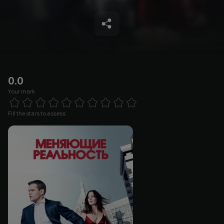
0.0
Your mark
Empty
1 Star
2 Stars
3 Stars
4 Stars
5 Stars
6 Stars
7 Stars
8 Stars
9 Stars
10 Stars
Fill the stars to assess