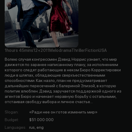
1hours
45mins
12+
2011
Melodrama
Thriller
Fiction
USA
Волею случая конгрессмен Дэвид Норрис узнает, что мир
движется по заранее написанному плану, за исполнением
которого следят работающие в неком Бюро Корректировки
люди в шляпах, обладающие сверхъестественными
способностями. Как назло, план не предусматривает
дальнейших пересечений с балериной Элизой, в которую
политик влюблен. Дэвид заручается поддержкой одного из
агентов Бюро и начинает неравную борьбу с остальными,
отстаивая свободу выбора и личное счастье...
Slogan
:
«Ради нее он готов изменить мир»
Budget
:
$51 000 000
Languages
:
rus, eng