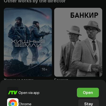
Other works by the director
16
+
18
+
Хищные земли
Банкир
Subscription
Subscription
Open
Open via app
Stay
Chrome