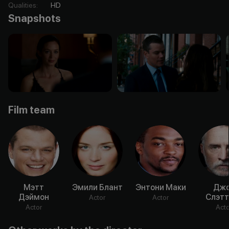
Qualities
:
HD
Snapshots
Film team
Мэтт
Эмили Блант
Энтони Маки
Дж
Дэймон
Слэтт
Actor
Actor
Actor
Acto