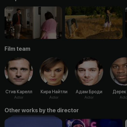
Film team
Стив Карелл
Кира Найтли
Адам Броди
Дерек
Actor
Actor
Actor
Acto
Other works by the director