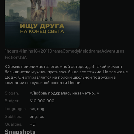
1hours
41mins
18+
2011
Drama
Comedy
Melodrama
Adventures
Fiction
USA
К Земле приближается огромный астероид. В такой момент
большинство мужчин пустилось бы во все тяжкие. Но только не
Додж. Он отправляется на поиски школьной подружки в
компании сексуальной соседки Пенни.
Slogan
:
«Любовь подкралась незаметно...»
Budget
:
$10 000 000
Languages
:
rus, eng
Subtitles
:
eng, rus
Qualities
:
HD
Snapshots