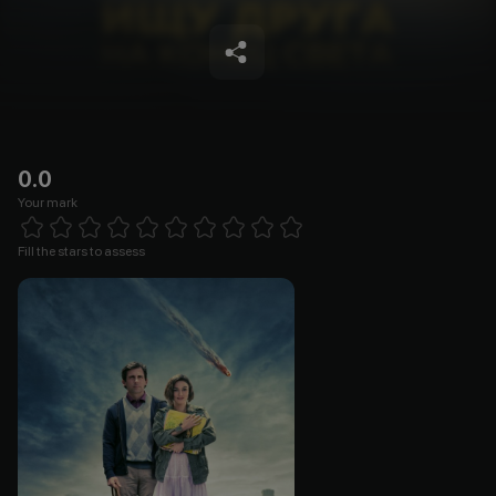
0.0
Your mark
Empty
1 Star
2 Stars
3 Stars
4 Stars
5 Stars
6 Stars
7 Stars
8 Stars
9 Stars
10 Stars
Fill the stars to assess