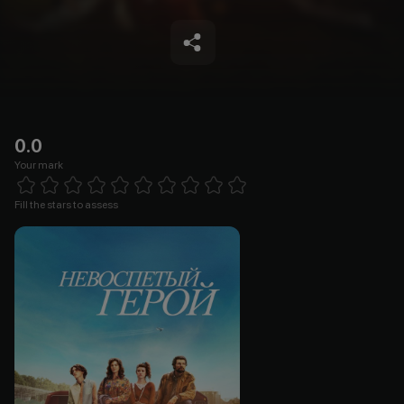
0.0
Your mark
Empty
1 Star
2 Stars
3 Stars
4 Stars
5 Stars
6 Stars
7 Stars
8 Stars
9 Stars
10 Stars
Fill the stars to assess