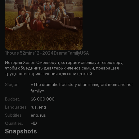
1hours
52mins
12+
2024
Drama
Family
USA
История Хелен Смоллбоун, которая использует свою веру,
чтобы объединить девятерых членов семьи, превращая
трудности в приключения для своих детей.
Slogan
:
«The dramatic true story of an immigrant mum and her
family»
Budget
:
$6 000 000
Languages
:
rus, eng
Subtitles
:
eng, rus
Qualities
:
HD
Snapshots