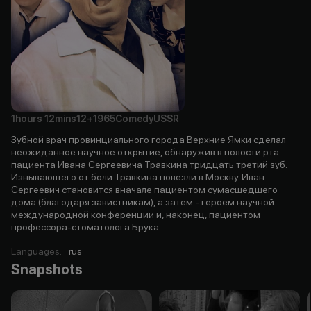
1hours
12mins
12+
1965
Comedy
USSR
Зубной врач провинциального города Верхние Ямки сделал
неожиданное научное открытие, обнаружив в полости рта
пациента Ивана Сергеевича Травкина тридцать третий зуб.
Изнывающего от боли Травкина повезли в Москву. Иван
Сергеевич становится вначале пациентом сумасшедшего
дома (благодаря завистникам), а затем - героем научной
международной конференции и, наконец, пациентом
профессора-стоматолога Брука...
Languages
:
rus
Snapshots