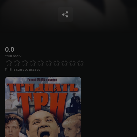
0.0
Your mark
Empty
1 Star
2 Stars
3 Stars
4 Stars
5 Stars
6 Stars
7 Stars
8 Stars
9 Stars
10 Stars
Fill the stars to assess