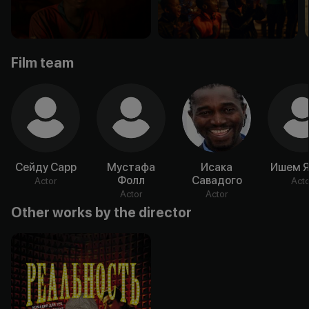
Film team
Сейду Сарр
Мустафа
Исака
Ишем Я
Фолл
Савадого
Actor
Acto
Actor
Actor
Other works by the director