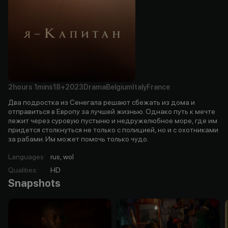
2hours
1mins
18+
2023
Drama
Belgium
Italy
France
Два подростка из Сенегала решают сбежать из дома и
отправиться в Европу за лучшей жизнью. Однако путь к мечте
лежит через суровую пустыню и недружелюбное море, где им
придется столкнуться не только с полицией, но и с охотниками
за рабами. Им может помочь только чудо.
Languages
:
rus, wol
Qualities
:
HD
Snapshots