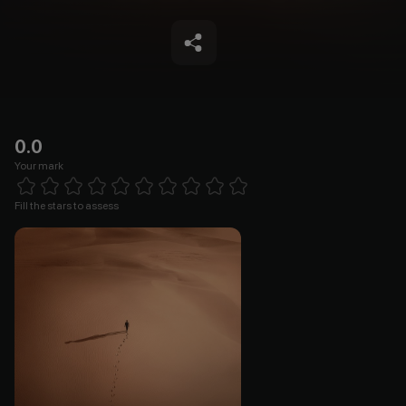
0.0
Your mark
Empty
1 Star
2 Stars
3 Stars
4 Stars
5 Stars
6 Stars
7 Stars
8 Stars
9 Stars
10 Stars
Fill the stars to assess