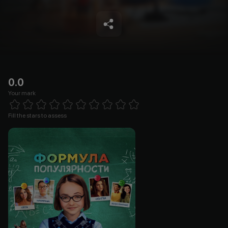
0.0
Your mark
Empty
1 Star
2 Stars
3 Stars
4 Stars
5 Stars
6 Stars
7 Stars
8 Stars
9 Stars
10 Stars
Fill the stars to assess