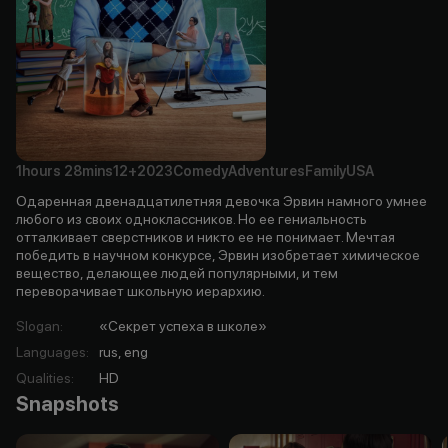
1hours
28mins
12+
2023
Comedy
Adventures
Family
USA
Одаренная двенадцатилетняя девочка Эрвин намного умнее
любого из своих одноклассников. Но ее гениальность
отталкивает сверстников и никто ее не понимает. Мечтая
победить в научном конкурсе, Эрвин изобретает химическое
вещество, делающее людей популярными, и тем
переворачивает школьную иерархию.
Slogan
:
«Секрет успеха в школе»
Languages
:
rus, eng
Qualities
:
HD
Snapshots