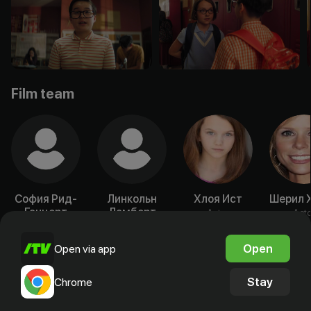
Film team
София Рид-
Линкольн
Хлоя Ист
Шерил 
Ганцерт
Ламберт
Actor
Acto
Actor
Actor
Open
Open via app
Stay
Chrome