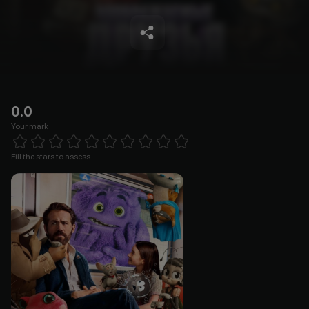
0.0
Your mark
Empty
1 Star
2 Stars
3 Stars
4 Stars
5 Stars
6 Stars
7 Stars
8 Stars
9 Stars
10 Stars
Fill the stars to assess