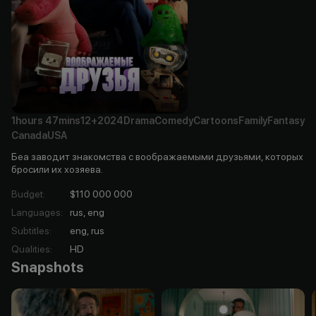
1hours
47mins
12+
2024
Drama
Comedy
Cartoons
Family
Fantasy
Canada
USA
Беа заводит знакомства с воображаемыми друзьями, которых
бросили их хозяева.
Budget
:
$110 000 000
Languages
:
rus, eng
Subtitles
:
eng, rus
Qualities
:
HD
Snapshots