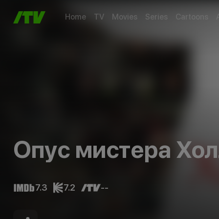
Home
TV
Movies
Series
Cartoons
Опус мистера Хо
7.3
7.2
--