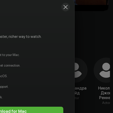
ster, richer way to watch.
t to your Mac.
net connection.
macOS.
pport.
Дэймон
Джин Луиза
Александра
Никола
Уитакер
Келли
Бойд
Джон
k.
Ренне
Actor
Actor
Actor
Actor
load for Mac