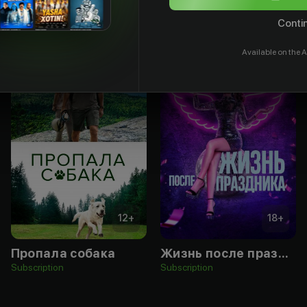
Contin
Available on the A
12
+
18
+
Пропала собака
Жизнь после праздника
Subscription
Subscription