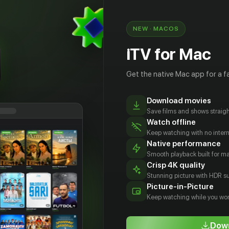
our symphony, Mr. Holland. We are the melodies and the
your opus. We are the music of your life»
NEW · MACOS
iTV for Mac
Get the native Mac app for a fa
Download movies
Save films and shows straigh
Watch offline
Keep watching with no inter
Native performance
Smooth playback built for 
Crisp 4K quality
Stunning picture with HDR su
мпия
Уильям Х.
Алисия Уитт
Терренс
Picture-in-Picture
акис
Мэйси
Ховард
Actor
Keep watching while you wor
tor
Actor
Actor
Down