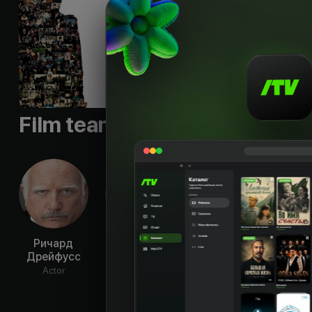
Slogan
:
«We are y
notes of 
Languages
:
rus, eng
Qualities
:
HD
Film team
Ричард
Гленн Хедли
Джей Томас
Оли
Дрейфусс
Дук
Actor
Actor
Actor
Ac