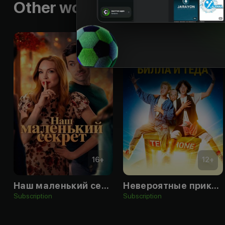
Other works by the director
16
+
12
+
Наш маленький секрет
Невероятные приключения Билла и Теда
Subscription
Subscription