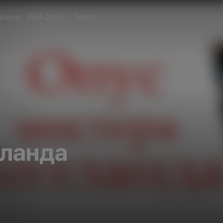
Anime
FIFA 2026
Tariffs
лланда