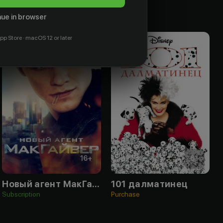
ue in browser
pp Store · macOS 12 or later
16
+
6
+
Новый агент МакГайвер
101 далматинец
Subscription
Purchase
F