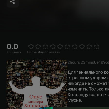
0.0
Empt
1 Star
2 Stars
3 Stars
4 Stars
5 Stars
6 Stars
7 Stars
8 Stars
9 Stars
10 Stars
Your mark
Fill the stars to assess
2hours
23mins
6+
1995
Для гениального к
страшным ударом о
никогда не сможет 
изменить. Только л
Холланду создать 
глухие.