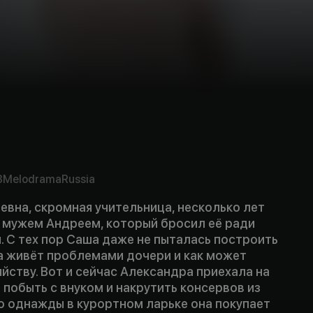
y
3
Melodrama
Russia
вна, скромная учительница, несколько лет
с мужем Андреем, который бросил её ради
 С тех пор Саша даже не пыталась построить
на живёт проблемами дочери и как может
яйству. Вот и сейчас Александра приехала на
 побыть с внуком и накрутить консервов из
о однажды в курортном ларьке она покупает