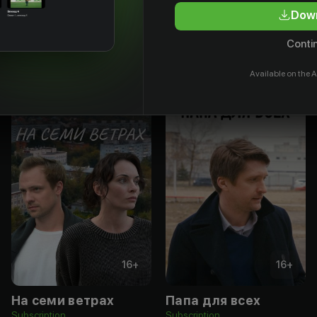
Down
Contin
Available on the A
16
+
16
+
На семи ветрах
Папа для всех
Subscription
Subscription