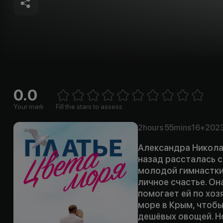
0.0
Empt
1 Star
2 Stars
3 Stars
4 Stars
5 Stars
6 Stars
7 Stars
8 Stars
9 Stars
10 Stars
Your mark
Fill the stars to assess
2hours
55mins
16+
202
Александра Николае
назад рассталась 
молодой гимнастки.
личное счастье. О
помогает ей по хоз
море в Крым, чтобы
дешёвых овощей. Н