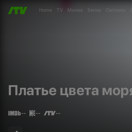
Home
TV
Movies
Series
Cartoons
Платье цвета мор
--
--
--