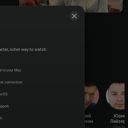
ster, richer way to watch.
t to your Mac.
net connection.
macOS.
pport.
Юлия
Анастасия
Юрий
Юрий
k.
Апалат
Морозюк
Пимкин
Лейзеро
Actor
Actor
Actor
Director