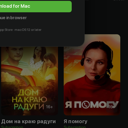
load for Mac
ue in browser
pp Store · macOS 12 or later
16
+
16
+
Дом на краю радуги
Я помогу
Subscription
Subscription
S