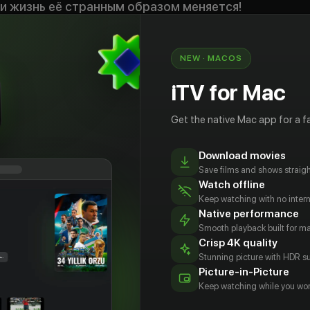
 и жизнь её странным образом меняется!
увствует себя интересной и желанной. Самые
оявляют к ней интерес. Водоворот событий
т её, и вот она уже оказывается перед
NEW · MACOS
ом…
iTV for Mac
Get the native Mac app for a fa
Download movies
Save films and shows straigh
Watch offline
Keep watching with no inter
Native performance
Smooth playback built for 
Crisp 4K quality
Stunning picture with HDR su
Picture-in-Picture
тантин
Сергей
Ольга
Евгения
Keep watching while you wor
овьев
Комаров
Чудакова
Ахременко
tor
Actor
Actor
Actor