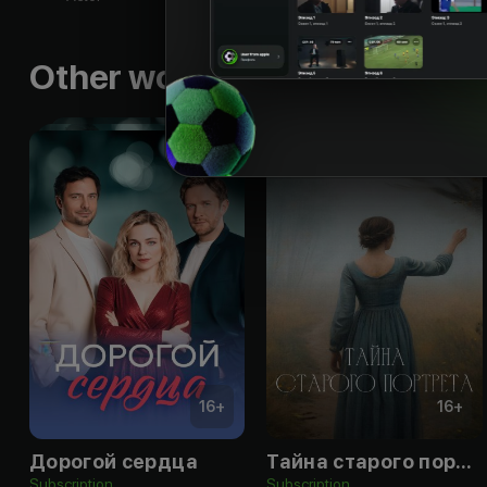
Other works by the director
16
+
16
+
Дорогой сердца
Тайна старого портрета
Subscription
Subscription