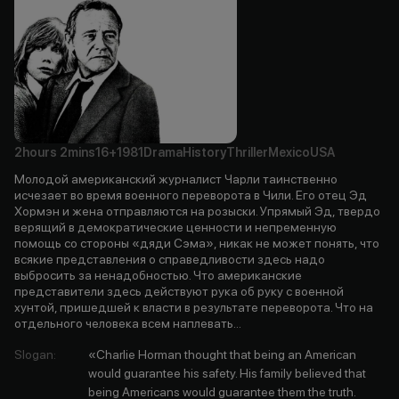
2hours
2mins
16+
1981
Drama
History
Thriller
Mexico
USA
Молодой американский журналист Чарли таинственно
исчезает во время военного переворота в Чили. Его отец Эд
Хормэн и жена отправляются на розыски. Упрямый Эд, твердо
верящий в демократические ценности и непременную
помощь со стороны «дяди Сэма», никак не может понять, что
всякие представления о справедливости здесь надо
выбросить за ненадобностью. Что американские
представители здесь действуют рука об руку с военной
хунтой, пришедшей к власти в результате переворота. Что на
отдельного человека всем наплевать...
Slogan
:
«Charlie Horman thought that being an American
would guarantee his safety. His family believed that
being Americans would guarantee them the truth.