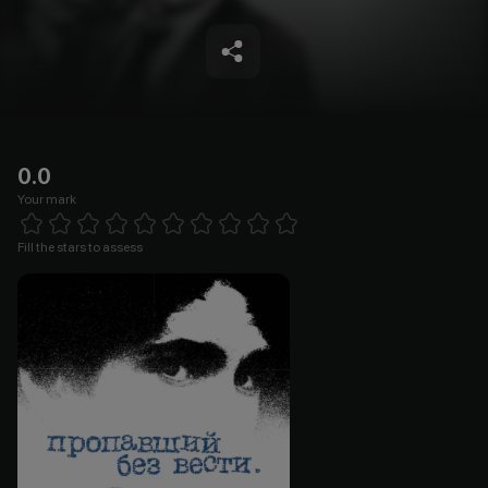
0.0
Your mark
Empty
1 Star
2 Stars
3 Stars
4 Stars
5 Stars
6 Stars
7 Stars
8 Stars
9 Stars
10 Stars
Fill the stars to assess