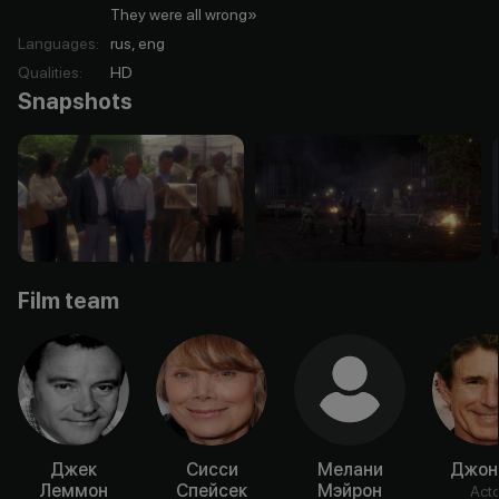
They were all wrong»
Languages
:
rus, eng
Qualities
:
HD
Snapshots
Film team
Джек
Сисси
Мелани
Джон
Леммон
Спейсек
Мэйрон
Acto