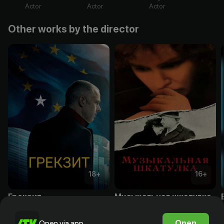
Actor
Actor
Actor
Other works by the director
18
+
16
+
Грекзит
Музыкальная шкатулка
Subscription
Subscription
Open
Open via app