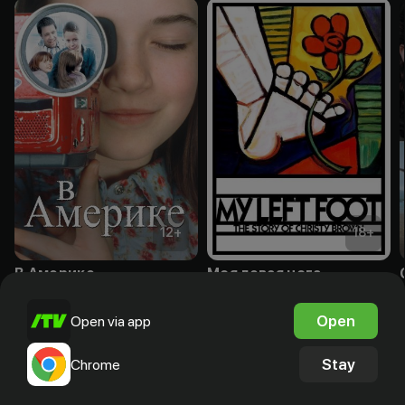
12
+
18
+
В Америке
Моя левая нога
Purchase
Subscription
Open
Open via app
Stay
Chrome