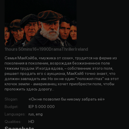
1hours
50mins
16+
1990
Drama
Thriller
Ireland
Семья МакКэйба, «мужика от сохи», трудится на ферме из
поколения в поколение, возрождая безжизненное поле
тяжким трудом. И когда вдова, – собственник этого поля,
решает продать его с аукциона, МакКэйб точно знает, что
должен завладеть им. Но он не один "положил глаз" на этот
клочок земли - американец хочет приобрести поле, чтобы
проложить здесь дорогу...
Slogan
:
«Он не позволил бы никому забрать её»
Budget
:
IEP 5 000 000
Languages
:
rus, eng
Qualities
:
HD
Snapshots