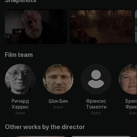
Film team
Ричард
Шон Бин
Фрэнсис
Брен
Харрис
Томелти
Фрик
Actor
Actor
Actor
Acto
Other works by the director