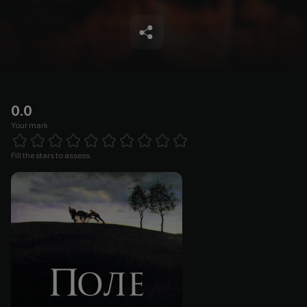
0.0
Your mark
Empty
1 Star
2 Stars
3 Stars
4 Stars
5 Stars
6 Stars
7 Stars
8 Stars
9 Stars
10 Stars
Fill the stars to assess