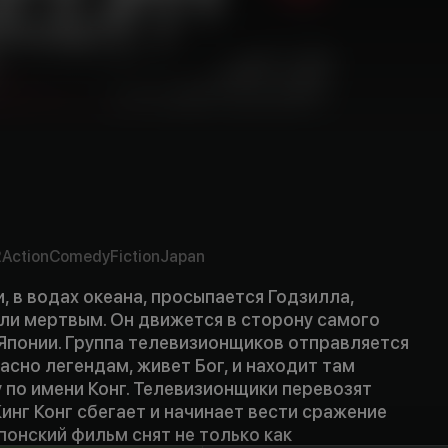
y
2
Action
Comedy
Fiction
Japan
, в водах океана, просыпается Годзилла,
ли мертвым. Он движется в сторону самого
Японии. Группа телевизионщиков отправляется
ласно легендам, живет Бог, и находит там
 по имени Конг. Телевизионщики перевозят
Кинг Конг сбегает и начинает вести сражение
понский фильм снят не только как