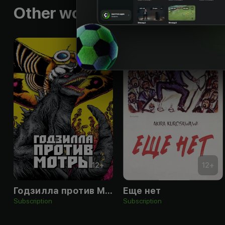
Other works by the director
12
+
12
+
Годзилла против Мотры
Еще нет
Subscription
Subscription