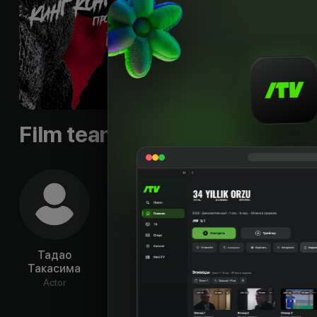
продолжение приклю
истории Годзиллы.
Slogan
:
«Will you
century!
Languages
:
rus
Qualities
:
HD
Film team
Тадао
Кенджи
Ичиро
Д
Такасима
Сахара
Аришима
Тад
Actor
Actor
Actor
Ac