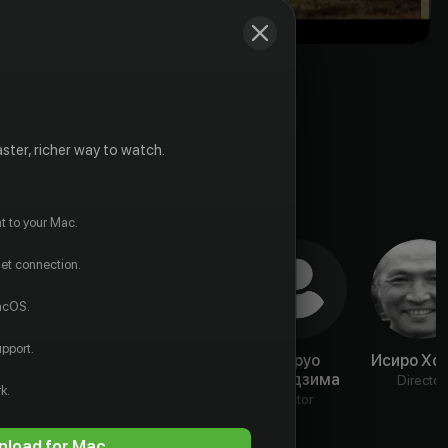
ster, richer way to watch.
t to your Mac.
net connection.
macOS.
pport.
Акеми
Сомэсё
Харуо
Исиро Хо
Негиши
Мацумот
Накадзима
Director
k.
Actor
Actor
Actor
load for Mac