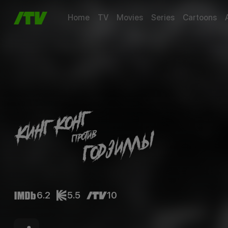
Home
TV
Movies
Series
Cartoons
6.2
5.5
10