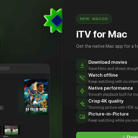
чений Кинг Конга, но и как очередную часть
NEW · MACOS
 win, Godzilla? Will you win, Kong? The battle of the
»
iTV for Mac
Get the native Mac app for a fa
Download movies
Save films and shows straigh
Watch offline
Keep watching with no inter
Native performance
Smooth playback built for 
Crisp 4K quality
Stunning picture with HDR su
зюн
Акихико
Миэ Хама
Акико
Picture-in-Picture
заки
Хирата
Вакабаяси
Actor
Keep watching while you wor
tor
Actor
Actor
Down