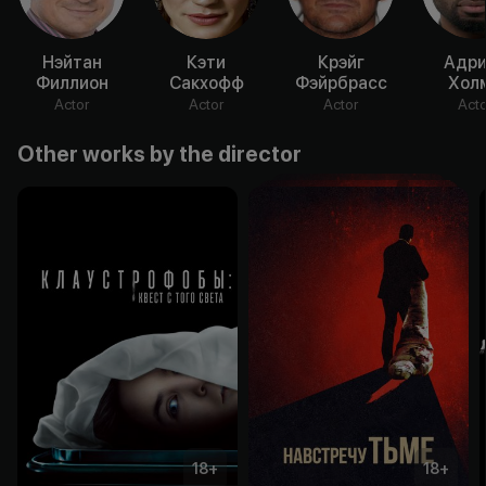
Нэйтан
Кэти
Крэйг
Адри
Филлион
Сакхофф
Фэйрбрасс
Хол
Actor
Actor
Actor
Acto
Other works by the director
18
+
18
+