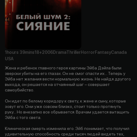
1hours
39mins
18+
2006
Drama
Thriller
Horror
Fantasy
Canada
USA
Жена и ребенок главного героя картины Эйба Дэйла были
зверски убиты на его глазах. Он не смог спасти их... Теперь у
Эйба нет желания вести нормальную жизнь. Не найдя другого
выхода, он решается на отчаянный шаг – совершает
самоубийство.
Он идет по белому коридору к свету, к жене и сыну, которые
зовут его. Они уже совсем близко, стоит только протянуть
руку... Но внезапно все обрывается. Врачам удается вытащить
Эйба с того света.
Клиническая смерть изменила его. Эйб понимает, что получил
удивительную способность среди тысяч людей видеть тех,