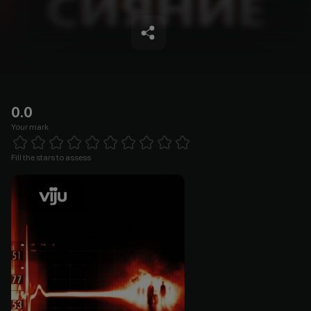
0.0
Your mark
Empty
1 Star
2 Stars
3 Stars
4 Stars
5 Stars
6 Stars
7 Stars
8 Stars
9 Stars
10 Stars
Fill the stars to assess