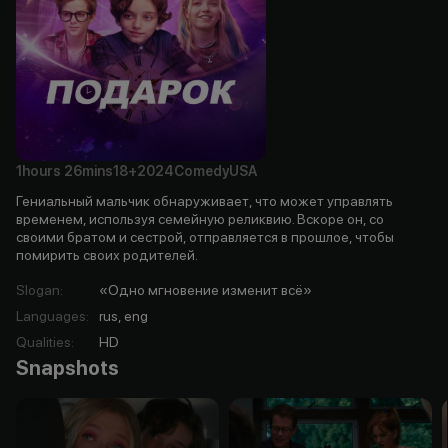
1hours
26mins
18+
2024
Comedy
USA
Гениальный мальчик обнаруживает, что может управлять
временем, используя семейную реликвию. Вскоре он, со
своими братом и сестрой, отправляется в прошлое, чтобы
помирить своих родителей.
Slogan
:
«Одно мгновение изменит всё»
Languages
:
rus, eng
Qualities
:
HD
Snapshots