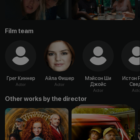
Film team
Грег Киннер
Айла Фишер
Мэйсон Ши
Истон 
Джойс
Све
Actor
Actor
Actor
Acto
Other works by the director