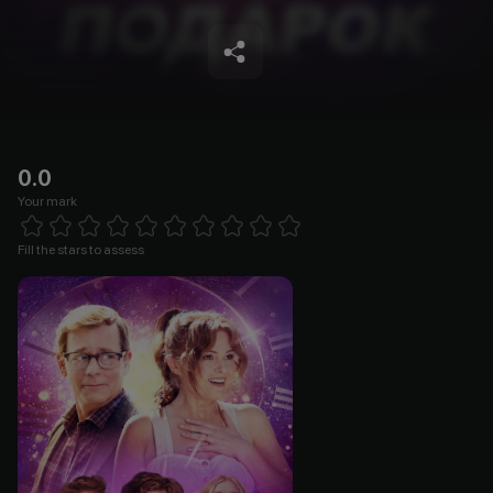
0.0
Your mark
Empty
1 Star
2 Stars
3 Stars
4 Stars
5 Stars
6 Stars
7 Stars
8 Stars
9 Stars
10 Stars
Fill the stars to assess