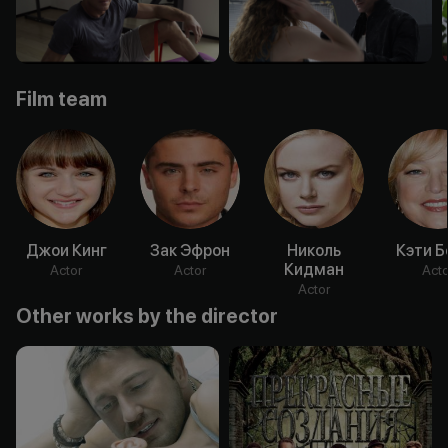
Film team
Джои Кинг
Зак Эфрон
Николь
Кэти Б
Кидман
Actor
Actor
Acto
Actor
Other works by the director