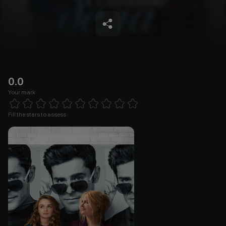
0.0
Your mark
Empty
1 Star
2 Stars
3 Stars
4 Stars
5 Stars
6 Stars
7 Stars
8 Stars
9 Stars
10 Stars
Fill the stars to assess