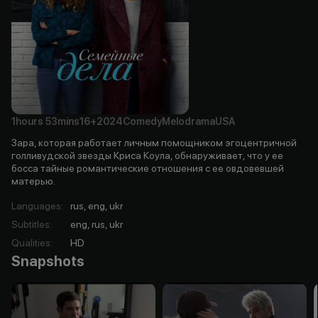
1hours
53mins
16+
2024
Comedy
Melodrama
USA
Зара, которая работает личным помощником эгоцентричной
голливудской звезды Криса Коула, обнаруживает, что у ее
босса тайные романтические отношения с ее овдовевшей
матерью.
Languages
:
rus, eng, ukr
Subtitles
:
eng, rus, ukr
Qualities
:
HD
Snapshots