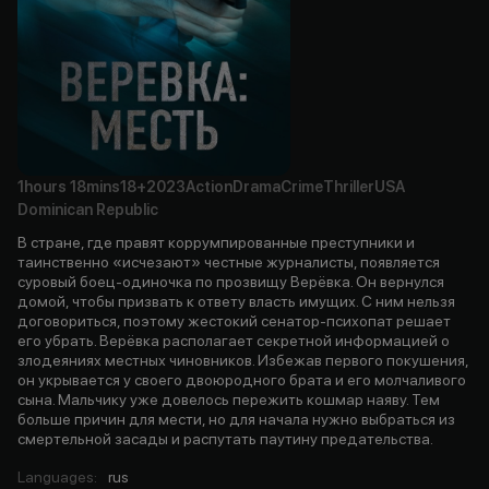
1hours
18mins
18+
2023
Action
Drama
Crime
Thriller
USA
Dominican Republic
В стране, где правят коррумпированные преступники и
таинственно «исчезают» честные журналисты, появляется
суровый боец-одиночка по прозвищу Верёвка. Он вернулся
домой, чтобы призвать к ответу власть имущих. С ним нельзя
договориться, поэтому жестокий сенатор-психопат решает
его убрать. Верёвка располагает секретной информацией о
злодеяниях местных чиновников. Избежав первого покушения,
он укрывается у своего двоюродного брата и его молчаливого
сына. Мальчику уже довелось пережить кошмар наяву. Тем
больше причин для мести, но для начала нужно выбраться из
смертельной засады и распутать паутину предательства.
Languages
:
rus