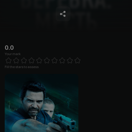
0.0
Your mark
Empty
1 Star
2 Stars
3 Stars
4 Stars
5 Stars
6 Stars
7 Stars
8 Stars
9 Stars
10 Stars
Fill the stars to assess