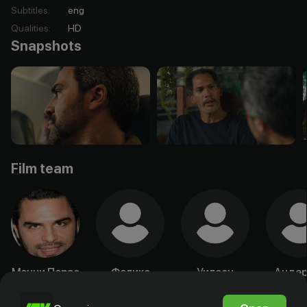
Subtitles
:
eng
Qualities
:
HD
Snapshots
Film team
Мэнни Перес
Феликс
Уилсон
Андер
Херман
Уренья
Гарс
Actor
Actor
Actor
Acto