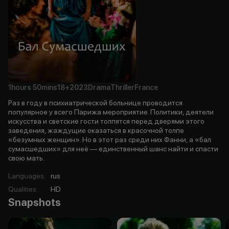
1hours
50mins
18+
2023
Drama
Thriller
France
Раз в году в психиатрической больнице проводится
популярное у всего Парижа мероприятие. Политики, деятели
искусства и светские гости толпятся перед дверями этого
заведения, жаждущие оказаться в красочной толпе
«безумных женщин». Но в этот раз среди них Фанни, а «бал
сумасшедших» для неё — единственный шанс найти и спасти
свою мать.
Languages
:
rus
Qualities
:
HD
Snapshots