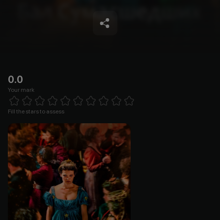
0.0
Your mark
Empty
1 Star
2 Stars
3 Stars
4 Stars
5 Stars
6 Stars
7 Stars
8 Stars
9 Stars
10 Stars
Fill the stars to assess