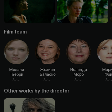
Film team
Мелани
Жозиан
Иоланда
Мари
Тьерри
Баласко
Моро
Фои
Actor
Actor
Actor
Acto
Other works by the director