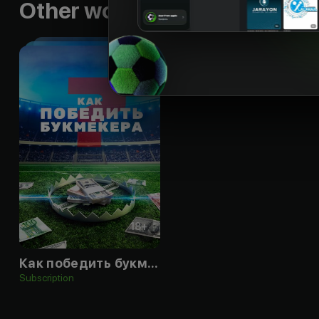
Other works by the director
18
+
Как победить букмекера
Subscription