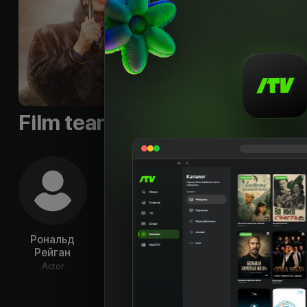
озвученные ей мысл
женщины в обществе
Languages
:
rus
Qualities
:
HD
Film team
Рональд
Виталий
Родион
Лика
Рейган
Евдокимов
Чепель
Pro
Actor
Actor
Director