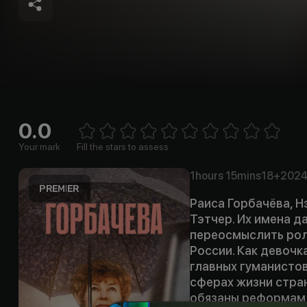
0.0
Empt
1 Star
2 Stars
3 Stars
4 Stars
5 Stars
6 Stars
7 Stars
8 Stars
9 Stars
10 Stars
Your mark
Fill the stars to assess
1hours
15mins
18+
202
Раиса Горбачёва, Н
Тэтчер. Их имена д
переосмыслить рол
России. Как девочк
главных гуманисто
сферах жизни стра
обязаны реформам в