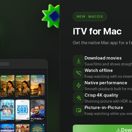
и и идеи актуальны до сих пор? О роли
, семье, культурных и духовных ценностях.
NEW · MACOS
iTV for Mac
Get the native Mac app for a fa
Download movies
Save films and shows straigh
Watch offline
Keep watching with no inter
Native performance
Smooth playback built for 
Crisp 4K quality
Stunning picture with HDR su
 Бланк
Асмик
Анастасия
Когершын
Picture-in-Picture
Мовсисян
Рыцина
Сагиева
ducer
Keep watching while you wor
Producer
Producer
Scenarist
Down