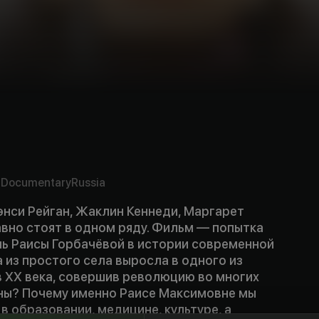
y
4
Documentary
Russia
энси Рейган, Жаклин Кеннеди, Маргарет
авно стоят в одном ряду. Фильм — попытка
ь Раисы Горбачёвой в истории современной
а из простого села выросла в одного из
в XX века, совершив революцию во многих
ны? Почему именно Раисе Максимовне мы
 образовании, медицине, культуре, а