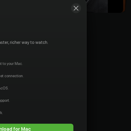
ster, richer way to watch.
t to your Mac.
net connection.
macOS.
pport.
k.
load for Mac