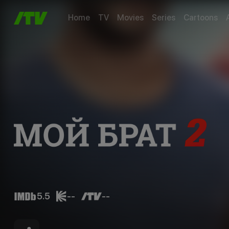
Home
TV
Movies
Series
Cartoons
5.5
--
--