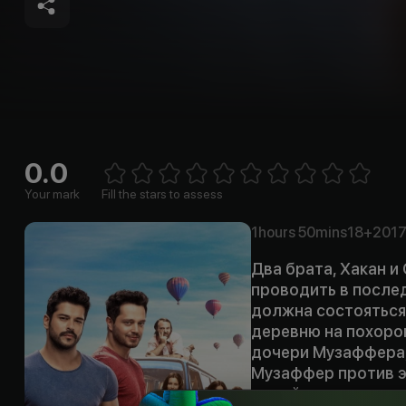
0.0
Empt
1 Star
2 Stars
3 Stars
4 Stars
5 Stars
6 Stars
7 Stars
8 Stars
9 Stars
10 Stars
Your mark
Fill the stars to assess
1hours
50mins
18+
201
Два брата, Хакан и 
проводить в послед
должна состояться
деревню на похорон
дочери Музаффера, 
Музаффер против эт
одной стороны он д