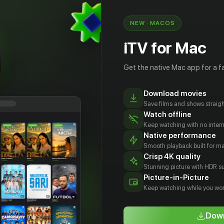
 повод, чтобы отменить свадьбу. А братья не
ез приключений, и даже на похоронах
NEW · MACOS
ся в неприятности...
iTV for Mac
Get the native Mac app for a fa
Download movies
Save films and shows straigh
Watch offline
Keep watching with no inter
Native performance
Smooth playback built for 
Crisp 4K quality
Stunning picture with HDR su
 Ферай
Пынар Дениз
Корхан
Хакан
Picture-in-Picture
Хердуран
Карсак
tor
Actor
Keep watching while you wor
Actor
Actor
Down