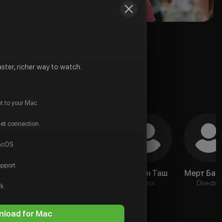
ster, richer way to watch.
t to your Mac.
net connection.
macOS.
pport.
Озан Челик
Sezgi Mengi
Айдан Таш
Мерт Бай
Actor
Actor
Actor
Director
k.
load for Mac