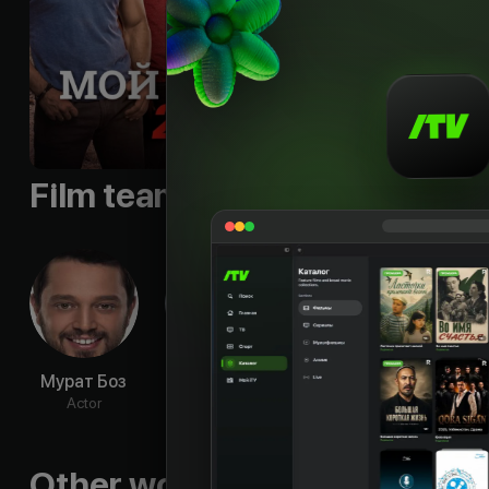
пытаясь обнаружить
могут обходиться б
умудряются ввязать
Languages
:
rus, tur
Qualities
:
HD
Film team
Мурат Боз
Бурак
Ферди
Лейла
Озчивит
Санджар
Actor
Ac
Actor
Actor
Other works by the director