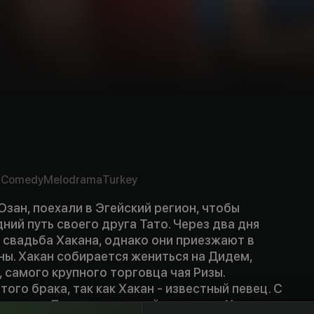
y
7
Comedy
Melodrama
Turkey
Озан, поехали в Эгейский регион, чтобы
ний путь своего друга Тато. Через два дня
 свадьба Хакана, однако они приезжают в
ы. Хакан собирается жениться на Дидем,
самого крупного торговца чая Ризы.
ого брака, так как Хакан - известный певец. С
авит на Дидем, а с другой следит за Хаканом,