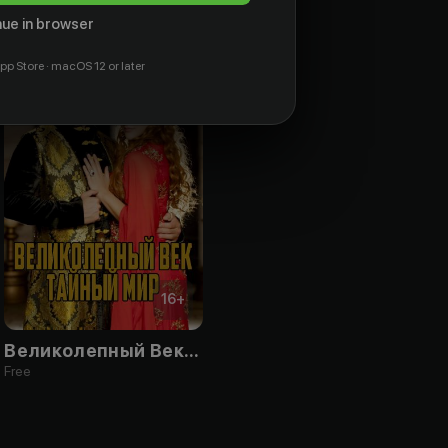
ue in browser
pp Store · macOS 12 or later
16
+
Великолепный Век. Тайный мир
Free