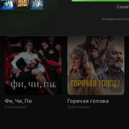
Contin
Available on the A
18
+
16
+
Фи, Чи, Пи
Горячая голова
Subscription
Subscription