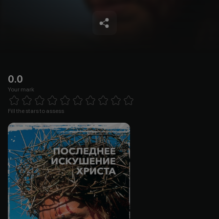
0.0
Your mark
Empty
1 Star
2 Stars
3 Stars
4 Stars
5 Stars
6 Stars
7 Stars
8 Stars
9 Stars
10 Stars
Fill the stars to assess