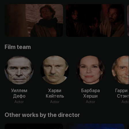
Film team
Уиллем
Харви
Барбара
Гарри
Дефо
Кейтель
Херши
Стэн
Actor
Actor
Actor
Acto
Other works by the director