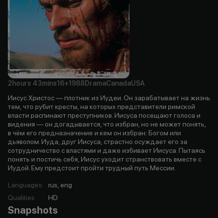
2hours
43mins
16+
1988
Drama
Canada
USA
Иисус Христос — плотник из Иудеи. Он зарабатывает на жизнь
тем, что рубит кресты, на которых представители римской
власти распинают преступников. Иисуса посещают голоса и
видения — он догадывается, что избран, но не может понять,
в чём его предназначение и кем он избран: Богом или
дьяволом. Иуда, друг Иисуса, страстно осуждает его за
сотрудничество с властями и даже избивает Иисуса. Пытаясь
понять и постичь себя, Иисус уходит странствовать вместе с
Иудой. Ему предстоит пройти трудный путь Мессии.
Languages
:
rus, eng
Qualities
:
HD
Snapshots