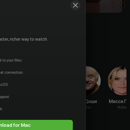
ster, richer way to watch.
t to your Mac.
net connection.
macOS.
pport.
Джейсу
Мишель Ли
Боб Диши
Мисси П
Гарсия
(I)
Actor
Actor
k.
Actor
Actor
load for Mac