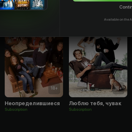
Contin
Available on the A
18
+
18
+
Неопределившиеся
Люблю тебя, чувак
Subscription
Subscription