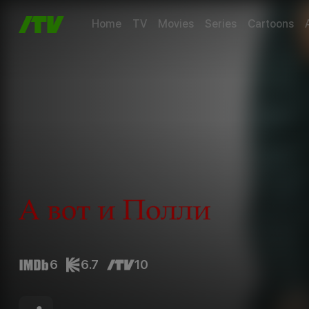
Home
TV
Movies
Series
Cartoons
6
6.7
10