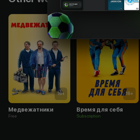
16
+
16
+
Медвежатники
Время для себя
Free
Subscription