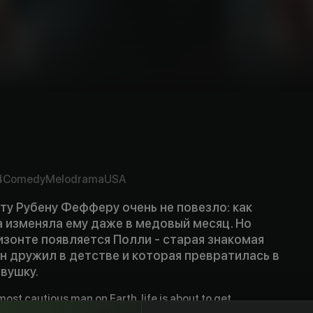
y
4
Comedy
Melodrama
USA
у Рубену Фефферу очень не повезло: как
а изменяла ему даже в медовый месяц. Но
зонте появляется Полли - старая знакомая
он дружил в детстве и которая превратилась в
вушку.
most cautious man on Earth, life is about to get