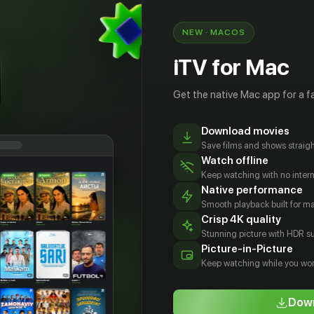
ng»
 000
NEW · MACOS
iTV for Mac
Get the native Mac app for a fa
Download movies
Save films and shows straigh
Watch offline
Keep watching with no inter
Native performance
Smooth playback built for 
Crisp 4K quality
Stunning picture with HDR su
бра
Алек
Хэнк Азария
Брайан
Picture-in-Picture
синг
Болдуин
Браун
Actor
Keep watching while you wor
tor
Actor
Actor
Down