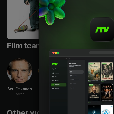
interesti
Budget
:
$42 000
Languages
:
rus, eng
Qualities
:
HD
Film team
Бен Стиллер
Дженнифер
Филип
Де
Энистон
Сеймур
Мес
Actor
Хоффман
Actor
Ac
Actor
Other works by the director