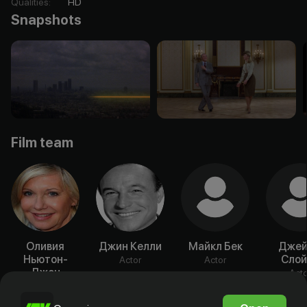
Qualities
:
HD
Snapshots
Film team
Оливия
Джин Келли
Майкл Бек
Дже
Ньютон-
Слой
Actor
Actor
Джон
Acto
Actor