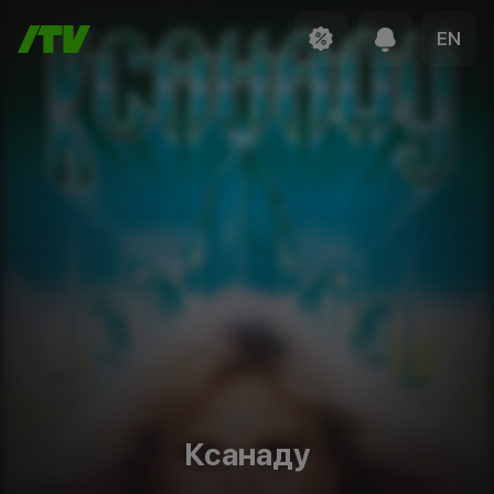
EN
Ксанаду