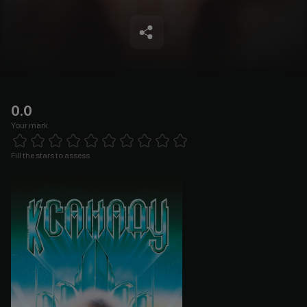
0.0
Your mark
Empty
1 Star
2 Stars
3 Stars
4 Stars
5 Stars
6 Stars
7 Stars
8 Stars
9 Stars
10 Stars
Fill the stars to assess