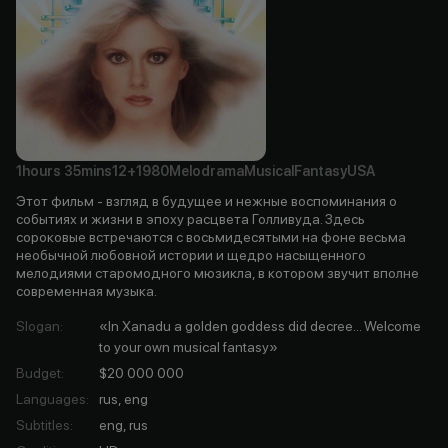
1hours
35mins
12+
1980
Melodrama
Musical
Fantasy
USA
Этот фильм - взгляд в будущее и нежные воспоминания о
событиях и жизни в эпоху расцвета Голливуда. Здесь
сороковые встречаются с восьмидесятыми на фоне весьма
необычной любовной истории и щедро насыщенного
мелодиями старомодного мюзикла, в котором звучит вполне
современная музыка.
Slogan
:
«In Xanadu a golden goddess did decree... Welcome
to your own musical fantasy»
Budget
:
$20 000 000
Languages
:
rus, eng
Subtitles
:
eng, rus