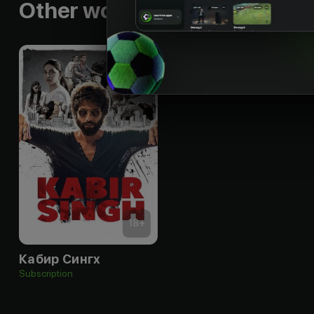
Other works by the director
18
+
Кабир Сингх
Subscription