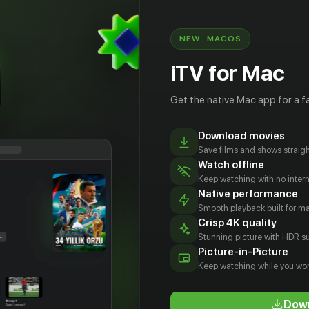
NEW · MACOS
iTV for Mac
Get the native Mac app for a fa
Download movies
Save films and shows straigh
Watch offline
Keep watching with no inter
Native performance
Smooth playback built for 
Crisp 4K quality
Stunning picture with HDR su
мика
Трипти
Чару Шанкар
Притхвирадж
Picture-in-Picture
данна
Димри
Actor
Actor
Keep watching while you wor
tor
Actor
Down