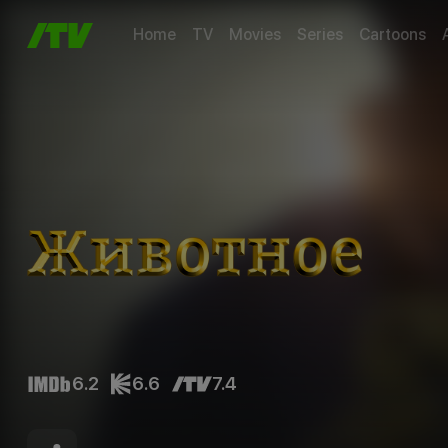
Home
TV
Movies
Series
Cartoons
6.2
6.6
7.4