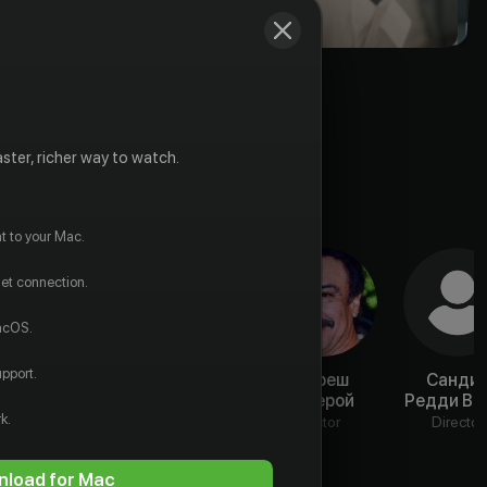
ster, richer way to watch.
t to your Mac.
net connection.
macOS.
pport.
Шакти Капур
Прем Чопра
Суреш
Санди
Оберой
Редди Ва
Actor
Actor
k.
Actor
Director
load for Mac