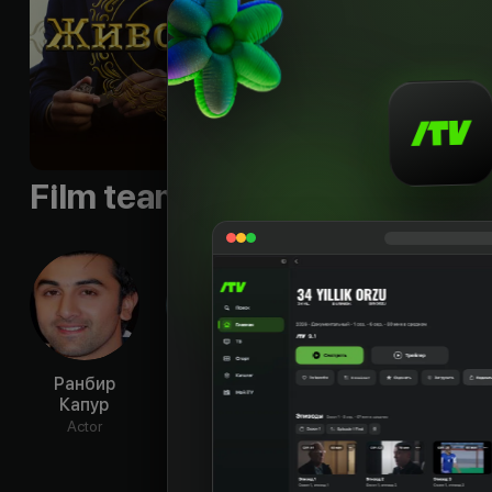
Film team
Ранбир
Анил Капур
Бобби Деол
Раш
Капур
Ман
Actor
Actor
Actor
Ac