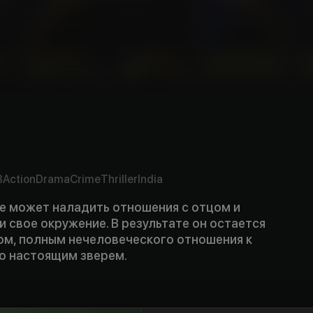
y
3
Action
Drama
Crime
Thriller
India
е может наладить отношения с отцом и
и свое окружение. В результате он остается
ом, полным нечеловеческого отношения к
го настоящим зверем.