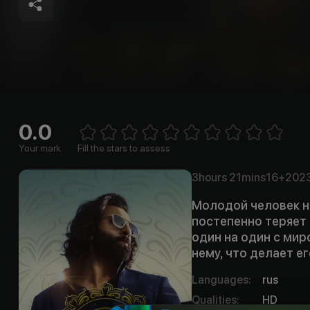
0.0
Empt
1 Star
2 Stars
3 Stars
4 Stars
5 Stars
6 Stars
7 Stars
8 Stars
9 Stars
10 Stars
Your mark
Fill the stars to assess
3hours
21mins
16+
202
Молодой человек н
постепенно теряет 
один на один с мир
нему, что делает е
Languages
:
rus
Qualities
:
HD