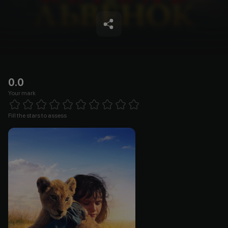
0.0
Your mark
Empty
1 Star
2 Stars
3 Stars
4 Stars
5 Stars
6 Stars
7 Stars
8 Stars
9 Stars
10 Stars
Fill the stars to assess