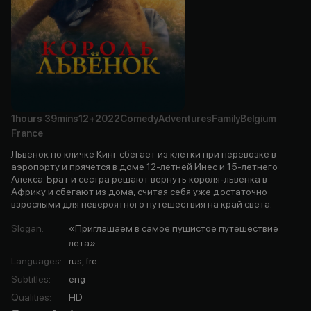
1hours
39mins
12+
2022
Comedy
Adventures
Family
Belgium
France
Львёнок по кличке Кинг сбегает из клетки при перевозке в
аэропорту и прячется в доме 12-летней Инес и 15-летнего
Алекса. Брат и сестра решают вернуть короля-львёнка в
Африку и сбегают из дома, считая себя уже достаточно
взрослыми для невероятного путешествия на край света.
Slogan
:
«Приглашаем в самое пушистое путешествие
лета»
Languages
:
rus, fre
Subtitles
:
eng
Qualities
:
HD