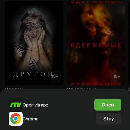
18
+
18
+
Другой
Одержимые
Subscription
Subscription
Open
Open via app
Stay
Chrome