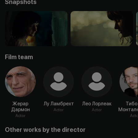
Snapshots
Film team
Жерар
Лу Ламбрехт
Лео Лорлеак
Тибо
Дармон
Монтал
Actor
Actor
Actor
Acto
Other works by the director