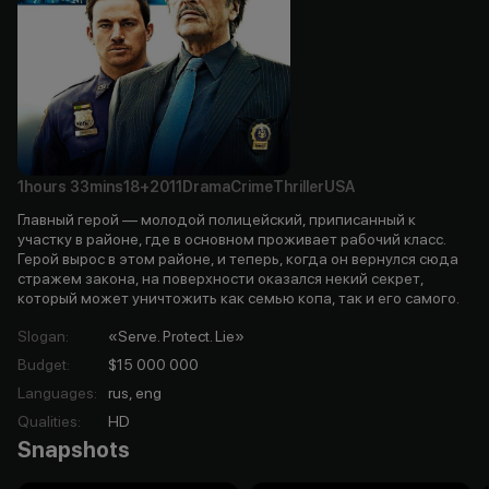
1hours
33mins
18+
2011
Drama
Crime
Thriller
USA
Главный герой — молодой полицейский, приписанный к
участку в районе, где в основном проживает рабочий класс.
Герой вырос в этом районе, и теперь, когда он вернулся сюда
стражем закона, на поверхности оказался некий секрет,
который может уничтожить как семью копа, так и его самого.
Slogan
:
«Serve. Protect. Lie»
Budget
:
$15 000 000
Languages
:
rus, eng
Qualities
:
HD
Snapshots