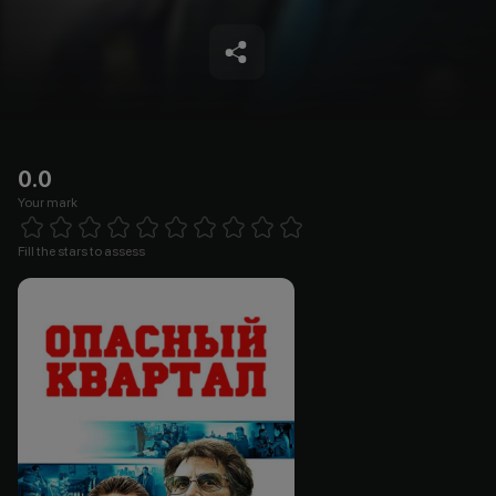
0.0
Your mark
Empty
1 Star
2 Stars
3 Stars
4 Stars
5 Stars
6 Stars
7 Stars
8 Stars
9 Stars
10 Stars
Fill the stars to assess