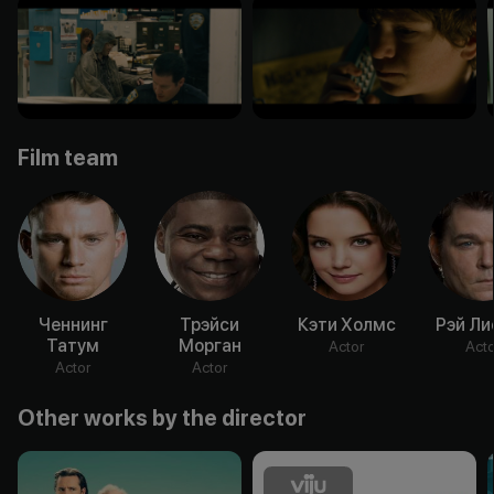
Film team
Ченнинг
Трэйси
Кэти Холмс
Рэй Ли
Татум
Морган
Actor
Acto
Actor
Actor
Other works by the director