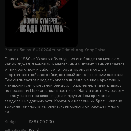
2hours
5mins
18+
2024
Action
Crime
Hong Kong
China
Гонконг, 1980-е. Украв у обманувших его бандитов мешок с,
как он думал, деньгами, нелегальный мигрант Чань спасается
от них бегством и забегает в город-крепость Коулун —
квартал плотной застройки, который живёт по своим законам.
Там он пытается продать оказавшиеся в мешке наркотики и
«знакомится» с местной бандой. Пожалев нелегала, главарь
по прозвищу Циклон оплачивает долг Чаня и даёт ему работу
— так у парня появляются дом и друзья. Тем временем
владелец недвижимости Коулуна и названный брат Циклона
выясняет личность человека, чьей смерти он жаждет много
лет.
Budget
:
$38 000 000
Languages
:
rus, chi