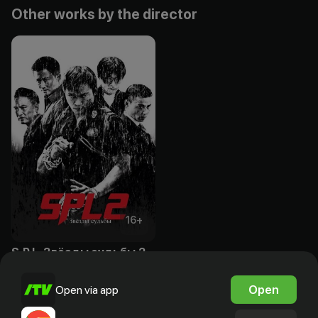
Other works by the director
16
+
S.P.L. Звёзды судьбы 2
Free
Open
Open via app