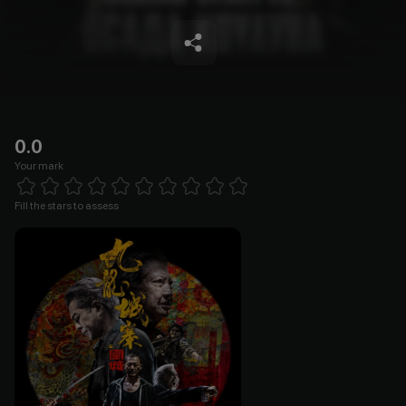
0.0
Your mark
Empty
1 Star
2 Stars
3 Stars
4 Stars
5 Stars
6 Stars
7 Stars
8 Stars
9 Stars
10 Stars
Fill the stars to assess