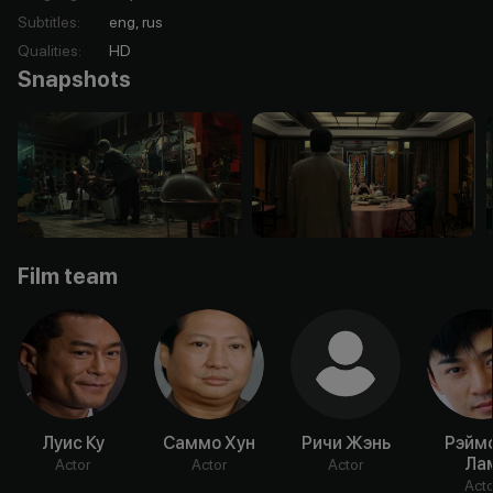
Subtitles
:
eng, rus
Qualities
:
HD
Snapshots
Film team
Луис Ку
Саммо Хун
Ричи Жэнь
Рэйм
Ла
Actor
Actor
Actor
Acto