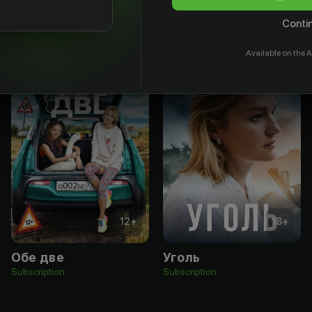
Contin
Available on the A
12
+
18
+
Обе две
Уголь
Subscription
Subscription