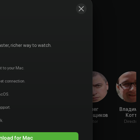
ster, richer way to watch.
t to your Mac.
net connection.
macOS.
pport.
Сергей
Игорь
Олег
Владим
Селин
Чернявый
Каменщиков
Котт
k.
Actor
Actor
Actor
Director
load for Mac