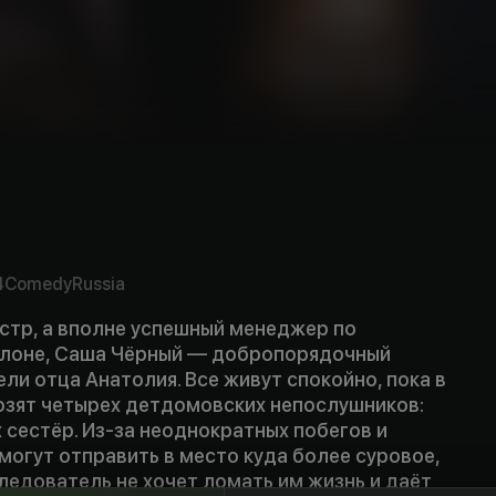
y
4
Comedy
Russia
стр, а вполне успешный менеджер по
алоне, Саша Чёрный — добропорядочный
ели отца Анатолия. Все живут спокойно, пока в
озят четырех детдомовских непослушников:
х сестёр. Из-за неоднократных побегов и
могут отправить в место куда более суровое,
ледователь не хочет ломать им жизнь и даёт