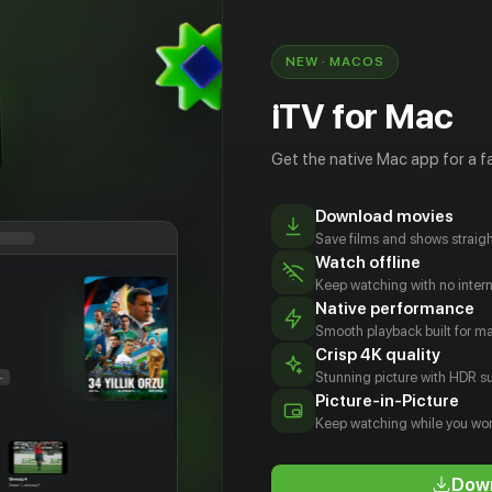
ивозит к отцу Анатолию, надеясь, что если
оспитать Димонстра и Сашу Чёрного, то и
NEW · MACOS
iTV for Mac
Get the native Mac app for a fa
Download movies
Save films and shows straigh
Watch offline
Keep watching with no inter
Native performance
Smooth playback built for 
Crisp 4K quality
Stunning picture with HDR su
ерина
Никита
Алиса
Федор
Picture-in-Picture
ещенова
Конкин
Клагиш
Скальский
Keep watching while you wor
tor
Actor
Actor
Actor
Down