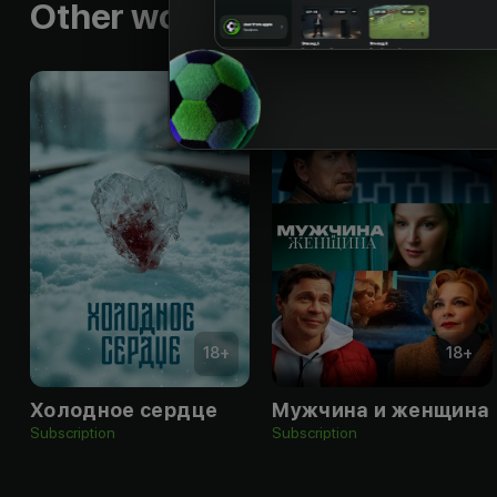
Other works by the director
18
+
18
+
Холодное сердце
Мужчина и женщина
Subscription
Subscription