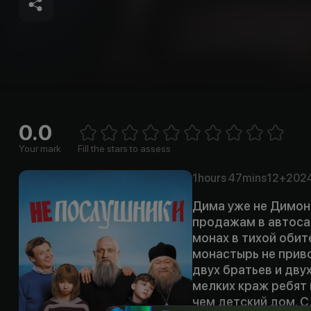
0.0
Empt
1 Star
2 Stars
3 Stars
4 Stars
5 Stars
6 Stars
7 Stars
8 Stars
9 Stars
10 Stars
Your mark
Fill the stars to assess
1hours
47mins
12+
202
Дима уже не Димон
продажам в автос
монах в тихой обит
монастырь не прив
двух братьев и дву
мелких краж ребят 
чем детский дом. С