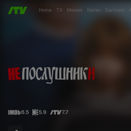
Home
TV
Movies
Series
Cartoons
6.5
5.9
7.7