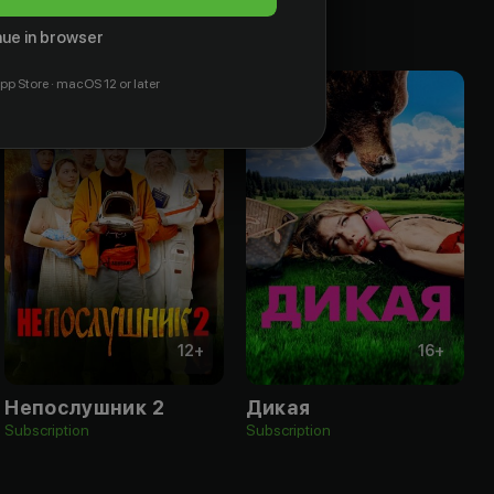
ue in browser
pp Store · macOS 12 or later
12
+
16
+
Непослушник 2
Дикая
Subscription
Subscription
S