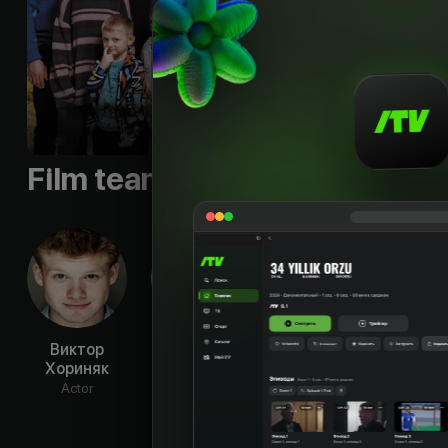
последний шанс: пр
тому удалось перев
детей получится.
Languages
:
rus
Qualities
:
HD
Film team
Виктор
Юрий
Гоша
Екат
Хориняк
Кузнецов
Куценко
Новокр
Actor
Actor
Actor
Ac