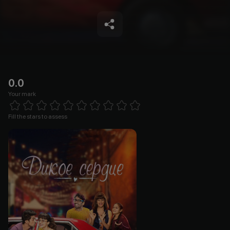
0.0
Your mark
Empty
1 Star
2 Stars
3 Stars
4 Stars
5 Stars
6 Stars
7 Stars
8 Stars
9 Stars
10 Stars
Fill the stars to assess