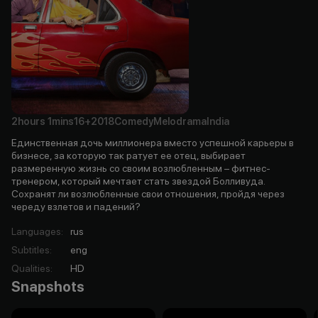
2hours
1mins
16+
2018
Comedy
Melodrama
India
Единственная дочь миллионера вместо успешной карьеры в
бизнесе, за которую так ратует ее отец, выбирает
размеренную жизнь со своим возлюбленным – фитнес-
тренером, который мечтает стать звездой Болливуда.
Сохранят ли возлюбленные свои отношения, пройдя через
череду взлетов и падений?
Languages
:
rus
Subtitles
:
eng
Qualities
:
HD
Snapshots