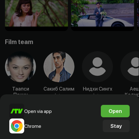
Film team
Таапси
Сакиб Салим
Нидхи Сингх
Ае
Панну
Кадус
Actor
Actor
Actor
Acto
Open
Open via app
Stay
Chrome