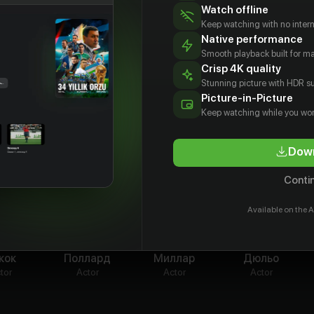
Watch offline
 Scope»
Keep watching with no inter
Native performance
Smooth playback built for 
Crisp 4K quality
Stunning picture with HDR su
Picture-in-Picture
Keep watching while you wor
Down
Contin
Available on the A
ивен
Майлс
Оскар
Джордан
кок
Поллард
Миллар
Дюльо
tor
Actor
Actor
Actor