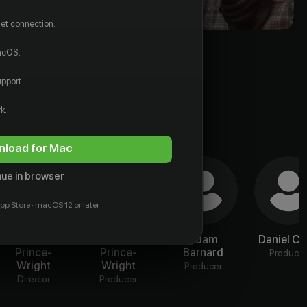
net connection.
macOS.
pport.
k.
load for Mac
ue in browser
pp Store · macOS 12 or later
Jordon
Jordon
Adam
Daniel C
Prince-
Prince-
Barnard
Produce
Wright
Wright
Producer
Director
Producer