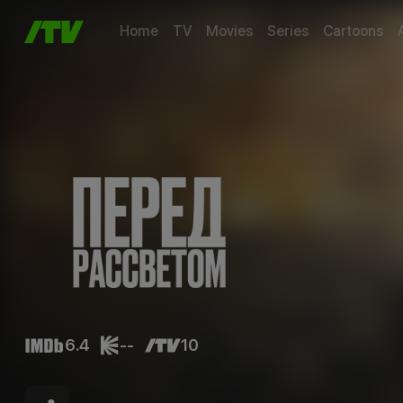
Home
TV
Movies
Series
Cartoons
6.4
--
10