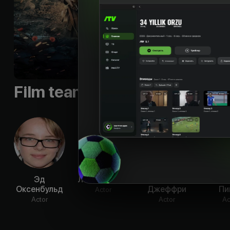
Slogan
:
«360 No
Languages
:
rus, eng
Qualities
:
HD
Film team
Эд
Леви Миллер
Трэвис
Ст
Оксенбульд
Джеффри
Пи
Actor
Actor
Actor
Ac