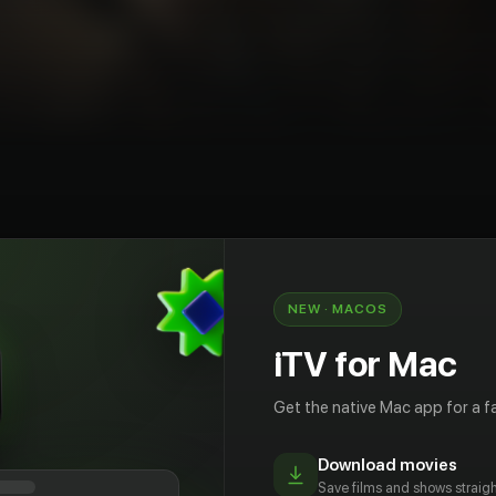
y
4
War
Drama
History
Australia
Germany (FRG)
NEW · MACOS
ованная на военных дневниках, рассказывает
величайших побед Австралии во время Первой
iTV for Mac
им Коллинз — молодой человек, который
ейную ферму, чтобы присоединиться к
Get the native Mac app for a fa
у Австралии и Новой Зеландии и сражаться на
Вскоре реальность грязной и совершенно
Download movies
ы начинает сказываться на Джиме.
Save films and shows straigh