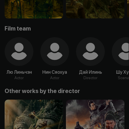
Film team
Лю Линьчэн
Нин Сяохуа
Дай Илинь
Шу Ху
Actor
Actor
Director
Scenar
Other works by the director