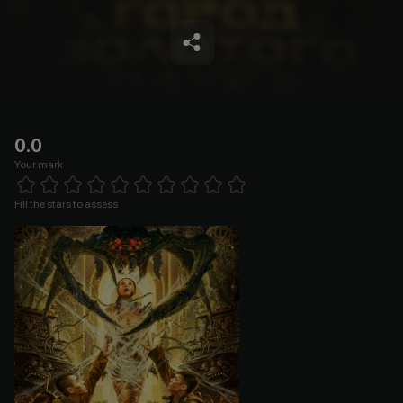
0.0
Your mark
Empty
1 Star
2 Stars
3 Stars
4 Stars
5 Stars
6 Stars
7 Stars
8 Stars
9 Stars
10 Stars
Fill the stars to assess