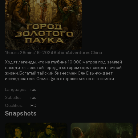
1hours
26mins
16+
2024
Action
Adventures
China
Ходят легенды, что на глубине 10 000 метров под землей
находится золотой город, в котором скрыт секрет вечной
жизни. Богатый тайский бизнесмен Сян Е вынуждает
исследователя Сыма Цуна отправиться на его поиски.
Languages
:
rus
Subtitles
:
rus
Qualities
:
HD
Snapshots