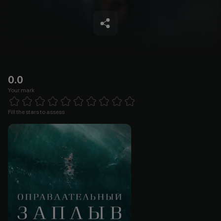
0.0
Your mark
Empty
1 Star
2 Stars
3 Stars
4 Stars
5 Stars
6 Stars
7 Stars
8 Stars
9 Stars
10 Stars
Fill the stars to assess