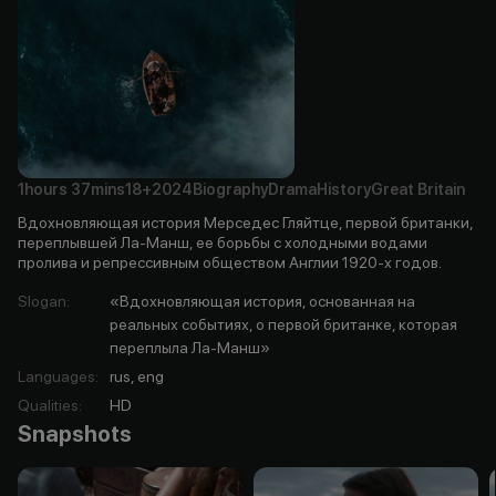
1hours
37mins
18+
2024
Biography
Drama
History
Great Britain
Вдохновляющая история Мерседес Гляйтце, первой британки,
переплывшей Ла-Манш, ее борьбы с холодными водами
пролива и репрессивным обществом Англии 1920-х годов.
Slogan
:
«Вдохновляющая история, основанная на
реальных событиях, о первой британке, которая
переплыла Ла-Манш»
Languages
:
rus, eng
Qualities
:
HD
Snapshots