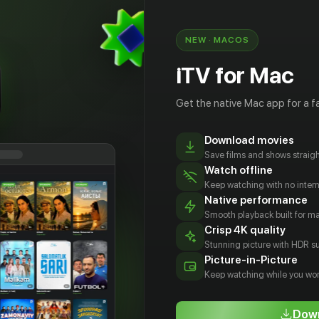
NEW · MACOS
iTV for Mac
Get the native Mac app for a fa
Download movies
Save films and shows straigh
Watch offline
Keep watching with no inter
Native performance
Smooth playback built for 
Crisp 4K quality
Stunning picture with HDR su
анк
Штефан
Дорис
Кристоф
Picture-in-Picture
ринг
Клапчински
Кунстманн
Банцер
Keep watching while you wor
tor
Actor
Actor
Actor
Down