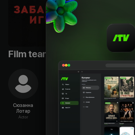
Languages
:
rus, deu
Qualities
:
HD
Film team
Сюзанна
Ульрих Мюэ
Арно Фриш
Фр
Лотар
Ги
Actor
Actor
Actor
Ac