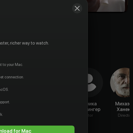
ster, richer way to watch.
t to your Mac.
net connection.
macOS.
pport.
Вольфганг
Зузанне
Моника
Михаэл
Глюк
Менегель
Цаллингер
Ханек
k.
Actor
Actor
Actor
Director
load for Mac