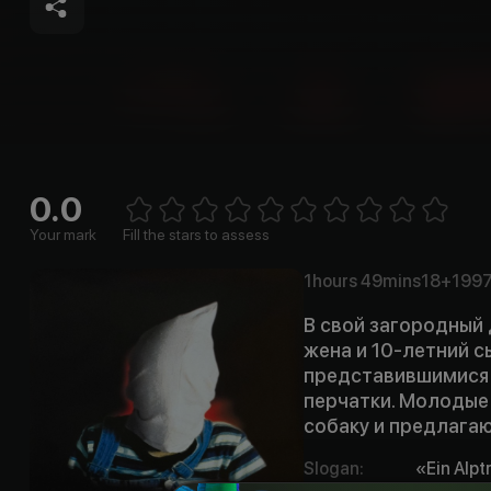
0.0
Empt
1 Star
2 Stars
3 Stars
4 Stars
5 Stars
6 Stars
7 Stars
8 Stars
9 Stars
10 Stars
Your mark
Fill the stars to assess
1hours
49mins
18+
199
В свой загородный
жена и 10-летний с
представившимися г
перчатки. Молодые
собаку и предлага
Slogan
:
«Ein Alp