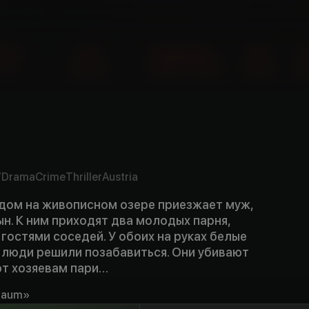
y
7
Drama
Crime
Thriller
Austria
 дом на живописном озере приезжает муж,
ын. К ним приходят два молодых парня,
остями соседей. У обоих на руках белые
 люди решили позабавиться. Они убивают
ют хозяевам пари…
traum»