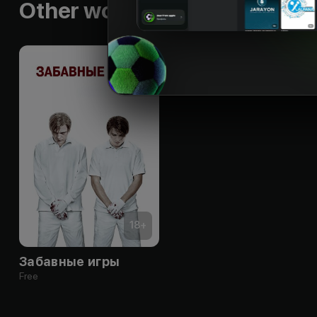
Other works by the director
18
+
Забавные игры
Free