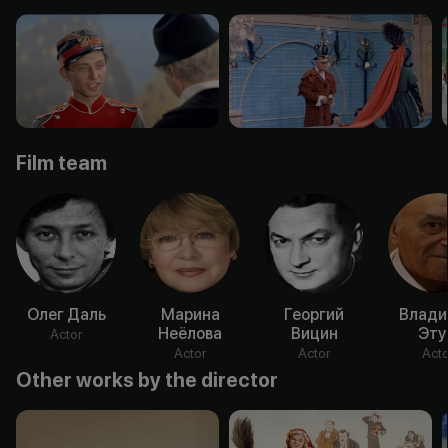
Film team
Олег Даль
Марина
Георгий
Влади
Неёлова
Вицин
Эту
Actor
Actor
Actor
Acto
Other works by the director