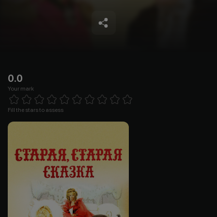
0.0
Your mark
Empty
1 Star
2 Stars
3 Stars
4 Stars
5 Stars
6 Stars
7 Stars
8 Stars
9 Stars
10 Stars
Fill the stars to assess