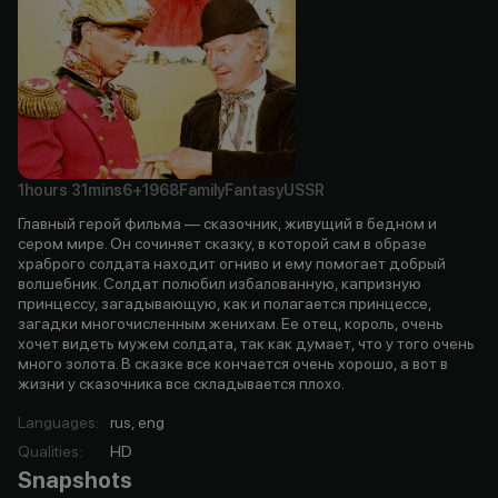
1hours
31mins
6+
1968
Family
Fantasy
USSR
Главный герой фильма — сказочник, живущий в бедном и
сером мире. Он сочиняет сказку, в которой сам в образе
храброго солдата находит огниво и ему помогает добрый
волшебник. Солдат полюбил избалованную, капризную
принцессу, загадывающую, как и полагается принцессе,
загадки многочисленным женихам. Ее отец, король, очень
хочет видеть мужем солдата, так как думает, что у того очень
много золота. В сказке все кончается очень хорошо, а вот в
жизни у сказочника все складывается плохо.
Languages
:
rus, eng
Qualities
:
HD
Snapshots