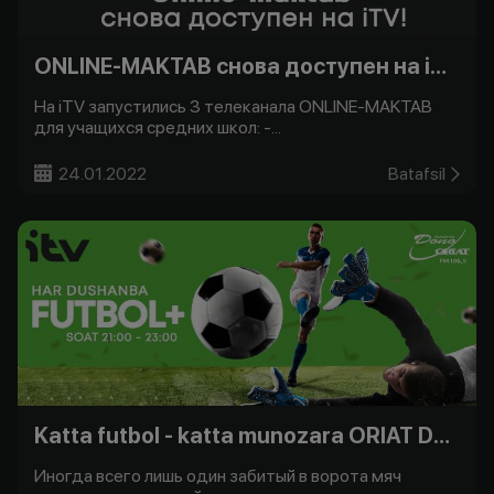
ONLINE-MAKTAB снова доступен на iTV!
На iTV запустились 3 телеканала ONLINE-MAKTAB
для учащихся средних школ: -...
24.01.2022
Batafsil
Katta futbol - katta munozara ORIAT Dono bilan -
Иногда всего лишь один забитый в ворота мяч