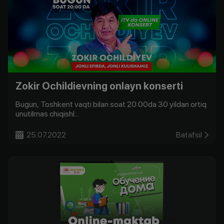
Zokir Ochildievning onlayn konserti
Bugun, Toshkent vaqti bilan soat 20:00da 30 yildan ortiq
unutilmas chiqishl...
25.07.2022
Batafsil