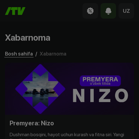
UZ
Xabarnoma
Bosh sahifa
/
Xabarnoma
Premyera: Nizo
Dushman bosqini, hayot uchun kurash va fitna siri. Yangi