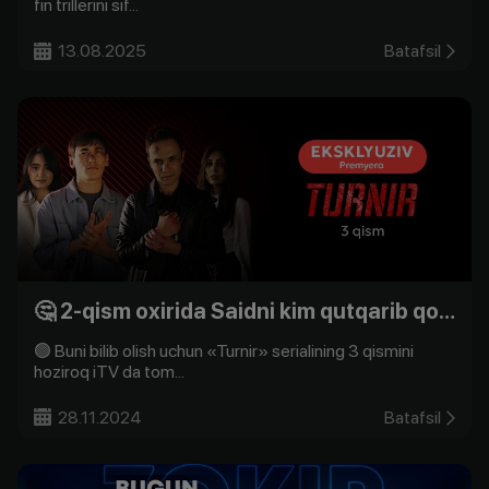
fin trillerini sif...
13.08.2025
Batafsil
🤔 2-qism oxirida Saidni kim qutqarib qoldi?
🟢 Buni bilib olish uchun «Turnir» serialining 3 qismini
hoziroq iTV da tom...
28.11.2024
Batafsil