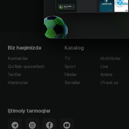
Biz haqimizda
Katalog
Kontaktlar
TV
Multfilmlar
Qo'llab-quvvatlash
Sport
Live
Tariflar
Filmlar
Anime
Hamkorlar
Seriallar
iTrack.uz
Ijtimoiy tarmoqlar