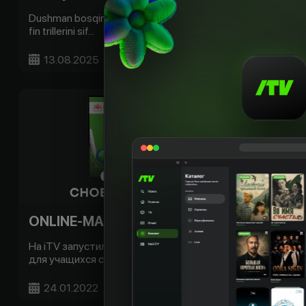
Dushman bosqini, hayot uchun kurash va fitna siri. Yangi
fin trillerini sif...
13.08.2025
Batafsil
ONLINE-MAKTAB снова доступен на iTV!
На iTV запустились 3 телеканала ONLINE-MAKTAB
для учащихся средних школ: -...
24.01.2022
Batafsil