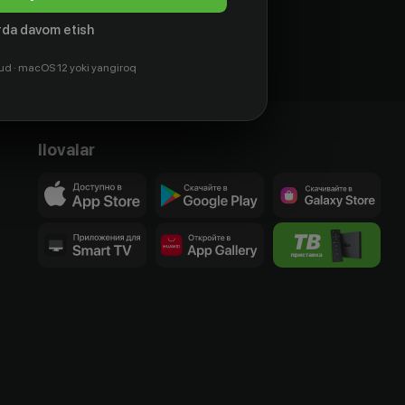
da davom etish
ud · macOS 12 yoki yangiroq
Ilovalar