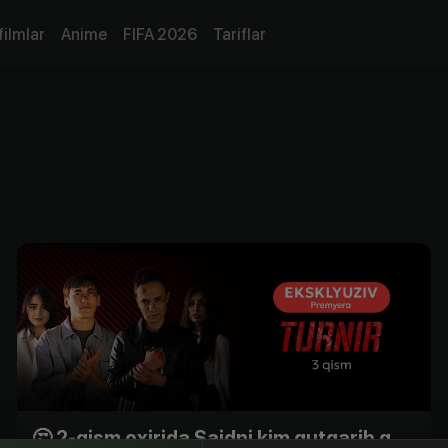
filmlar
Anime
FIFA 2026
Tariflar
🤔 2-qism oxirida Saidni kim qutqarib qoldi?