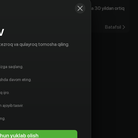
Bugun, Toshkent vaqti bilan soat 20:00da 30 yildan ortiq
unutilmas chiqishl...
25.07.2022
Batafsil
V
tezroq va qulayroq tomosha qiling.
gizga saqlang.
ishda davom eting.
 ijro.
 ajoyib tasvir.
ing.
hun yuklab olish