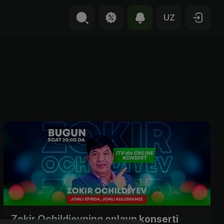
UZ
Zokir Ochildievning onlayn konserti