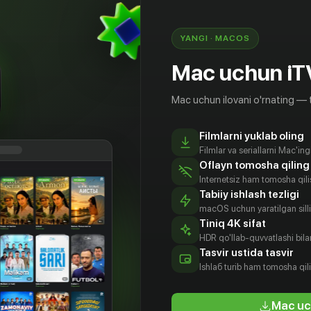
🟢 Buni bilib olish uchun «Turnir» serialining 3 qismini
hoziroq iTV da tom...
YANGI · MACOS
28.11.2024
Batafsil
Mac uchun iT
Mac uchun ilovani o'rnating — 
Filmlarni yuklab oling
Filmlar va seriallarni Mac'in
Oflayn tomosha qiling
Internetsiz ham tomosha qil
Tabiiy ishlash tezligi
macOS uchun yaratilgan silliq
Katta futbol - katta munozara ORIAT Dono bilan -
Tiniq 4K sifat
HDR qo'llab-quvvatlashi bilan
Иногда всего лишь один забитый в ворота мяч
Tasvir ustida tasvir
становится причиной эмоциональн...
Ishlаб turib ham tomosha qil
29.11.2021
Batafsil
Mac uc