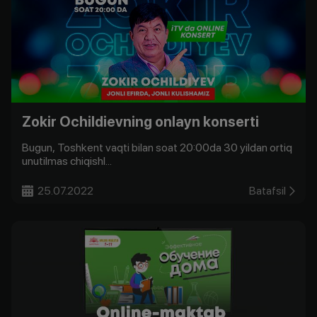
Zokir Ochildievning onlayn konserti
Bugun, Toshkent vaqti bilan soat 20:00da 30 yildan ortiq
unutilmas chiqishl...
25.07.2022
Batafsil