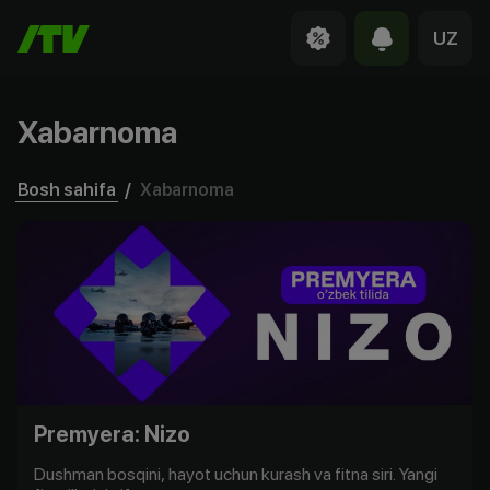
UZ
Xabarnoma
Bosh sahifa
/
Xabarnoma
Premyera: Nizo
Dushman bosqini, hayot uchun kurash va fitna siri. Yangi