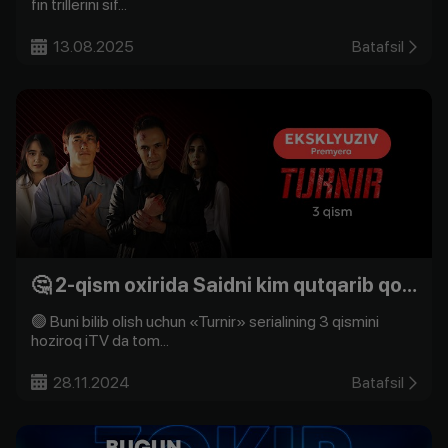
fin trillerini sif...
13.08.2025
Batafsil
🤔 2-qism oxirida Saidni kim qutqarib qoldi?
🟢 Buni bilib olish uchun «Turnir» serialining 3 qismini
hoziroq iTV da tom...
28.11.2024
Batafsil