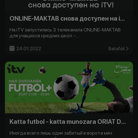
ONLINE-MAKTAB снова доступен на iTV!
На iTV запустились 3 телеканала ONLINE-MAKTAB
для учащихся средних школ: -...
24.01.2022
Batafsil
Katta futbol - katta munozara ORIAT Dono bilan -
Иногда всего лишь один забитый в ворота мяч