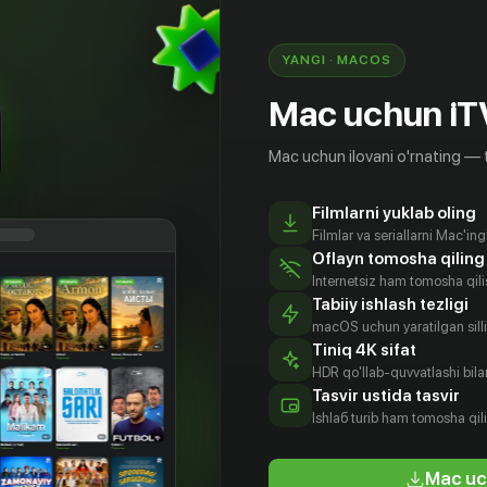
🟢 Buni bilib olish uchun «Turnir» serialining 3 qismini
hoziroq iTV da tom...
YANGI · MACOS
28.11.2024
Batafsil
Mac uchun iT
Mac uchun ilovani o'rnating — 
Filmlarni yuklab oling
Filmlar va seriallarni Mac'in
Oflayn tomosha qiling
Internetsiz ham tomosha qil
Tabiiy ishlash tezligi
macOS uchun yaratilgan silliq
Katta futbol - katta munozara ORIAT Dono bilan -
Tiniq 4K sifat
HDR qo'llab-quvvatlashi bilan
Иногда всего лишь один забитый в ворота мяч
Tasvir ustida tasvir
становится причиной эмоциональн...
Ishlаб turib ham tomosha qil
29.11.2021
Batafsil
Mac uc