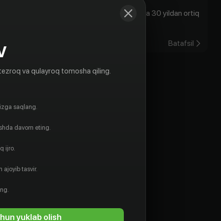
Bugun, Toshkent vaqti bilan soat 20:00da 30 yildan ortiq
unutilmas chiqishl...
25.07.2022
Batafsil
V
tezroq va qulayroq tomosha qiling.
gizga saqlang.
ishda davom eting.
 ijro.
 ajoyib tasvir.
ing.
hun yuklab olish