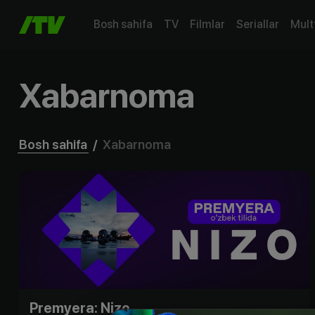
Bosh sahifa
TV
Filmlar
Seriallar
Mult
Xabarnoma
Bosh sahifa
/
Xabarnoma
Premyera: Nizo