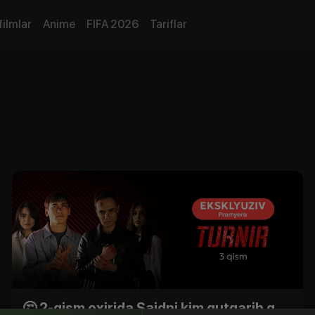
filmlar
Anime
FIFA 2026
Tariflar
🤔 2-qism oxirida Saidni kim qutqarib qoldi?