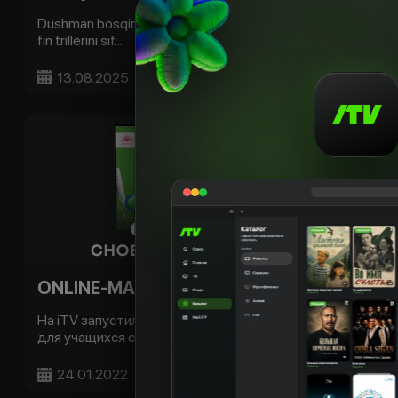
Dushman bosqini, hayot uchun kurash va fitna siri. Yangi
fin trillerini sif...
13.08.2025
Batafsil
ONLINE-MAKTAB снова доступен на iTV!
На iTV запустились 3 телеканала ONLINE-MAKTAB
для учащихся средних школ: -...
24.01.2022
Batafsil