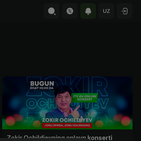
UZ
Zokir Ochildievning onlayn konserti