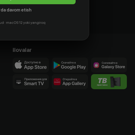
da davom etish
ud · macOS 12 yoki yangiroq
Ilovalar