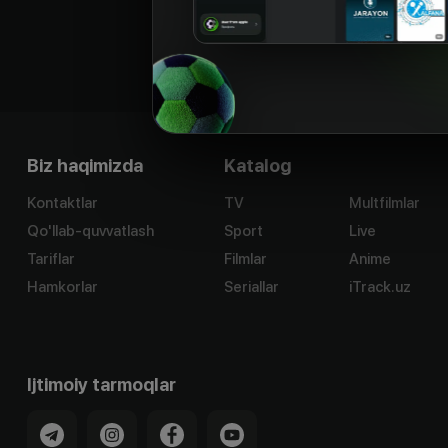
Biz haqimizda
Katalog
Kontaktlar
TV
Multfilmlar
Qo'llab-quvvatlash
Sport
Live
Tariflar
Filmlar
Anime
Hamkorlar
Seriallar
iTrack.uz
Ijtimoiy tarmoqlar