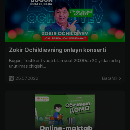
Zokir Ochildievning onlayn konserti
Bugun, Toshkent vaqti bilan soat 20:00da 30 yildan ortiq
unutilmas chiqishl...
25.07.2022
Batafsil