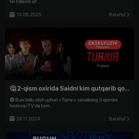
fin trillerini sif...
13.08.2025
Batafsil
🤔 2-qism oxirida Saidni kim qutqarib qoldi?
🟢 Buni bilib olish uchun «Turnir» serialining 3 qismini
hoziroq iTV da tom...
28.11.2024
Batafsil