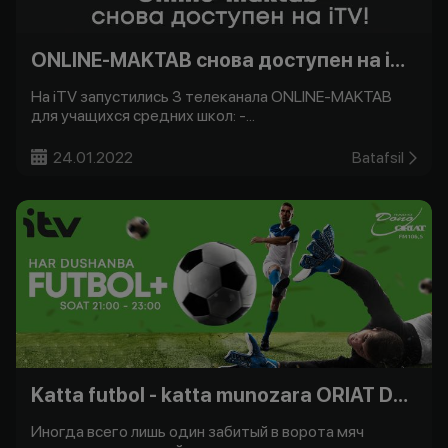
ONLINE-MAKTAB снова доступен на iTV!
На iTV запустились 3 телеканала ONLINE-MAKTAB
для учащихся средних школ: -...
24.01.2022
Batafsil
Katta futbol - katta munozara ORIAT Dono bilan -
Иногда всего лишь один забитый в ворота мяч