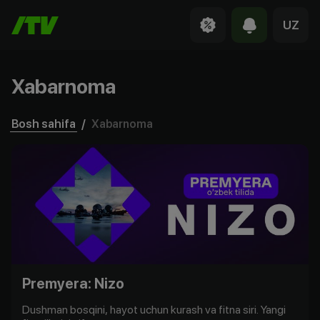
UZ
Xabarnoma
Bosh sahifa
/
Xabarnoma
Premyera: Nizo
Dushman bosqini, hayot uchun kurash va fitna siri. Yangi