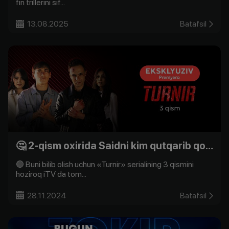
fin trillerini sif...
13.08.2025
Batafsil
🤔 2-qism oxirida Saidni kim qutqarib qoldi?
🟢 Buni bilib olish uchun «Turnir» serialining 3 qismini
hoziroq iTV da tom...
28.11.2024
Batafsil