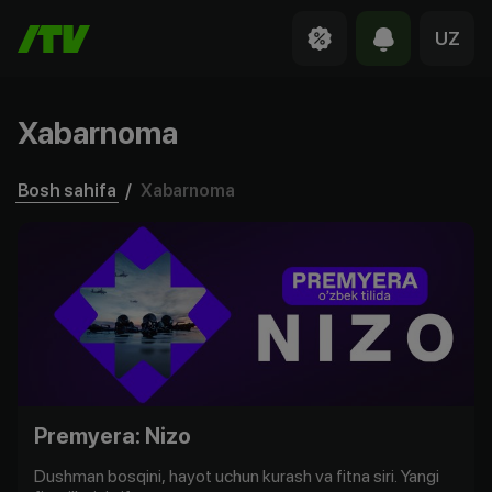
UZ
Xabarnoma
Bosh sahifa
/
Xabarnoma
Premyera: Nizo
Dushman bosqini, hayot uchun kurash va fitna siri. Yangi