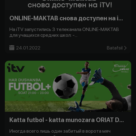
ONLINE-MAKTAB снова доступен на iTV!
На iTV запустились 3 телеканала ONLINE-MAKTAB
для учащихся средних школ: -...
24.01.2022
Batafsil
Katta futbol - katta munozara ORIAT Dono bilan -
Иногда всего лишь один забитый в ворота мяч