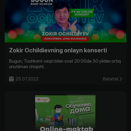
Zokir Ochildievning onlayn konserti
Bugun, Toshkent vaqti bilan soat 20:00da 30 yildan ortiq
unutilmas chiqishl...
25.07.2022
Batafsil